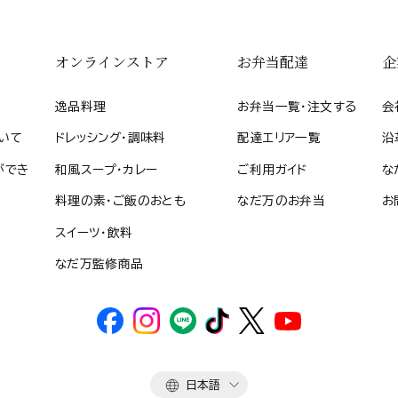
オンラインストア
お弁当配達
企
逸品料理
お弁当一覧・注文する
会
いて
ドレッシング・調味料
配達エリア一覧
沿
ができ
和風スープ・カレー
ご利用ガイド
な
料理の素・ご飯のおとも
なだ万のお弁当
お
スイーツ・飲料
なだ万監修商品
言
日本語