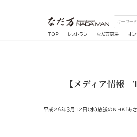
ス
キ
ッ
プ
TOP
レストラン
なだ万厨房
オン
し
て
コ
ン
テ
【メディア情報 
ン
ツ
に
移
平成26年３月12日（水)放送のNHK「あ
動
す
る