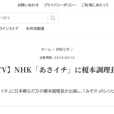
お問い合わせ
プライバシーポリシー
ご利用にあたって
検
ラインストア
お弁当配達
索
す
る
ホーム
/
お知らせ
/
企業情報
·
2014.03.12
TV】NHK「あさイチ」に榎本調理
さイチ」に
日本橋なだ万の榎本調理長
が出演し、「みそ汁」のレシ