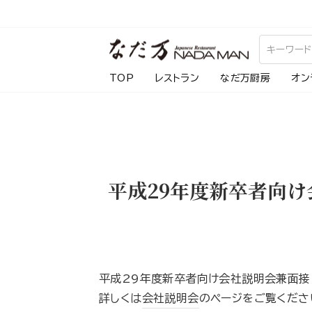
ス
キ
ッ
プ
TOP
レストラン
なだ万厨房
オン
し
て
コ
ン
テ
平成29年度新卒者向け
ン
ツ
に
移
動
平成29年度新卒者向け会社説明会兼面接
す
詳しくは
会社説明会
のページをご覧くださ
る