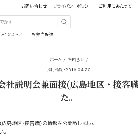
お問い合わせ
プライバシーポリシー
ご利用にあたって
検
ラインストア
お弁当配達
索
す
る
ホーム
/
お知らせ
/
採用情報
·
2016.04.20
会社説明会兼面接(広島地区・接客
た。
(広島地区・接客職)の情報を公開致しました。
い。