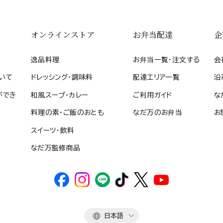
オンラインストア
お弁当配達
企
逸品料理
お弁当一覧・注文する
会
いて
ドレッシング・調味料
配達エリア一覧
沿
ができ
和風スープ・カレー
ご利用ガイド
な
料理の素・ご飯のおとも
なだ万のお弁当
お
スイーツ・飲料
なだ万監修商品
言
日本語