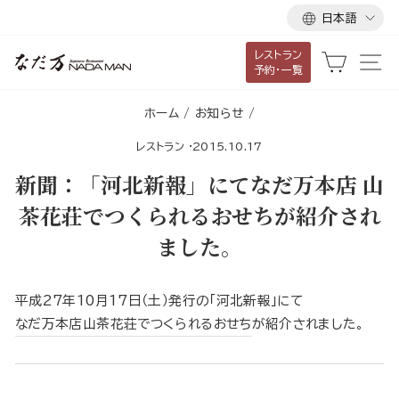
言
ス
日本語
語
キ
レストラン
ッ
カート
サ
予約・一覧
プ
し
ホーム
/
お知らせ
/
て
レストラン
·
2015.10.17
コ
ン
新聞：「河北新報」にてなだ万本店 山
テ
茶花荘でつくられるおせちが紹介され
ン
ました。
ツ
に
移
平成27年10月17日（土）発行の「河北新報」にて
動
なだ万本店山茶花荘でつくられるおせち
が紹介されました。
す
る