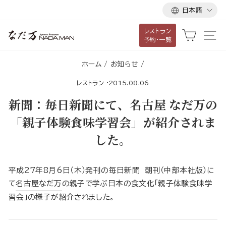
言
ス
日本語
語
キ
レストラン
ッ
カート
サ
予約・一覧
プ
し
ホーム
/
お知らせ
/
て
レストラン
·
2015.08.06
コ
ン
新聞：毎日新聞にて、名古屋 なだ万の
テ
「親子体験食味学習会」が紹介されま
ン
した。
ツ
に
移
平成27年8月6日（木）発刊の毎日新聞 朝刊（中部本社版）に
動
て
名古屋なだ万
の親子で学ぶ日本の食文化「親子体験食味学
す
習会」の様子が紹介されました。
る