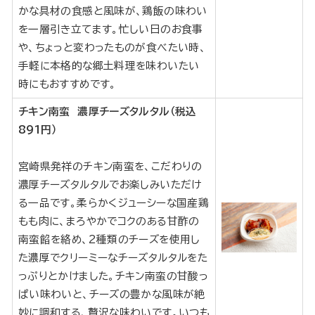
かな具材の食感と風味が、鶏飯の味わい
を一層引き立てます。忙しい日のお食事
や、ちょっと変わったものが食べたい時、
手軽に本格的な郷土料理を味わいたい
時にもおすすめです。
チキン南蛮 濃厚チーズタルタル（税込
891円）
宮崎県発祥のチキン南蛮を、こだわりの
濃厚チーズタルタルでお楽しみいただけ
る一品です。柔らかくジューシーな国産鶏
もも肉に、まろやかでコクのある甘酢の
南蛮餡を絡め、2種類のチーズを使用し
た濃厚でクリーミーなチーズタルタルをた
っぷりとかけました。チキン南蛮の甘酸っ
ぱい味わいと、チーズの豊かな風味が絶
妙に調和する、贅沢な味わいです。いつも