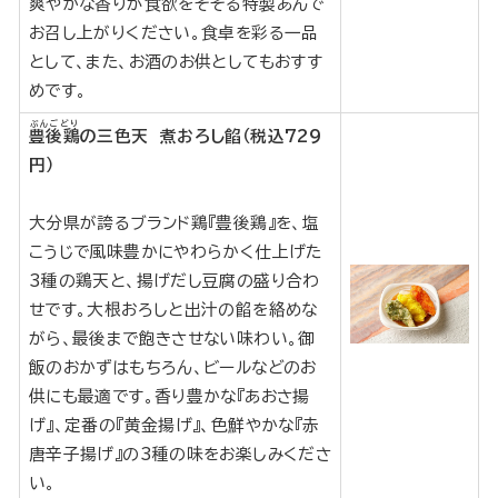
爽やかな香りが食欲をそそる特製あんで
お召し上がりください。食卓を彩る一品
として、また、お酒のお供としてもおすす
めです。
ぶんごどり
豊後鶏
の三色天 煮おろし餡（税込729
円）
大分県が誇るブランド鶏『豊後鶏』を、塩
こうじで風味豊かにやわらかく仕上げた
3種の鶏天と、揚げだし豆腐の盛り合わ
せです。大根おろしと出汁の餡を絡めな
がら、最後まで飽きさせない味わい。御
飯のおかずはもちろん、ビールなどのお
供にも最適です。香り豊かな『あおさ揚
げ』、定番の『黄金揚げ』、色鮮やかな『赤
唐辛子揚げ』の3種の味をお楽しみくださ
い。