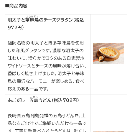
■商品内容
はなみどり
明太子と
華味鳥
のチーズグラタン（税込
972円）
福岡名物の明太子と博多華味鳥を使用
した和風グラタンです。濃厚な明太子の
味わいに、滑らかでコクのある自家製ホ
ワイトソースとチーズの風味が溶け合い、
香ばしく焼き上げました。明太子と華味
鳥の贅沢なハーモニーが楽しめる、食べ
応えのある一品です。
ごとう
あごだし
五島
うどん（税込702円）
長崎県五島列島発祥の五島うどんを、上
品なあご出汁でご堪能いただける一品で
す。丁寧に手延べされたうどんは、細くし