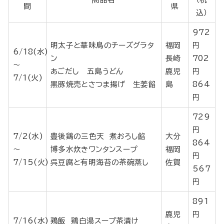
間
県
込）
972
明太子と華味鳥のチーズグラタ
福岡
円
6/18(水)
ン
長崎
702
～
あごだし 五島うどん
鹿児
円
7/1(火)
黒豚焼売とさつま揚げ 生姜餡
島
864
円
729
円
7/2(水)
豊後鶏の三色天 煮おろし餡
大分
864
～
博多水炊きワンタンスープ
福岡
円
7/15(火)
呉豆腐と有明海苔の茶碗蒸し
佐賀
567
円
891
鹿児
円
7/16(水)
鶏飯 鶏白湯スープ茶漬け