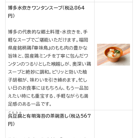
博多水炊きワンタンスープ（税込864
円）
博多の代表的な郷土料理・水炊きを、手
軽なスープでご堪能いただけます。福岡
県産銘柄鶏『華味鳥』のもも肉の豊かな
旨味と、国産鶏ミンチを丁寧に包んだワ
ンタンのつるりとした喉越しが、奥深い鶏
スープと絶妙に調和。ピリッと効いた柚
子胡椒が、味わいを引き締めます。忙し
い日のお食事にはもちろん、もう一品加
えたい時にも重宝する、手軽ながらも満
足感のある一品です。
ごとうふ
呉豆腐
と有明海苔の茶碗蒸し（税込567
円）