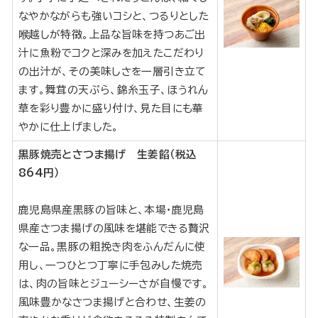
なやかながらも強いコシと、つるりとした
喉越しが特徴。上品な旨味を持つあご出
汁に魚粉でコクと深みを加えたこだわり
の出汁が、その美味しさを一層引き立て
ます。舞茸の天ぷら、錦糸玉子、ほうれん
草を彩り豊かに盛り付け、見た目にも華
やかに仕上げました。
黒豚焼売とさつま揚げ 生姜餡（税込
864円）
鹿児島県産黒豚の旨味と、本場・鹿児島
県産さつま揚げの風味を堪能できる贅沢
な一品。黒豚の粗挽き肉をふんだんに使
用し、一つひとつ丁寧に手包みした焼売
は、肉の旨味とジューシーさが自慢です。
風味豊かなさつま揚げと合わせ、生姜の