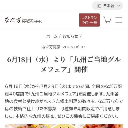
言
ス
日本語
語
キ
レストラン
ッ
カート
サ
予約・一覧
プ
し
ホーム
/
お知らせ
/
て
なだ万厨房
·
2025.06.03
コ
ン
6月18日（水）より「九州ご当地グル
テ
メフェア」開催
ン
ツ
に
6月18日（水）から7月29日（火）までの期間、全国のなだ万厨
移
房40店舗で「九州ご当地グルメフェア」を開催します。九州各
動
地の食材と受け継がれてきた郷土料理の数々を、なだ万ならで
す
はの技術で仕上げたお惣菜 9種類を期間限定でご用意しま
る
した。本格的な九州の味を、ぜひこの機会にご堪能ください。