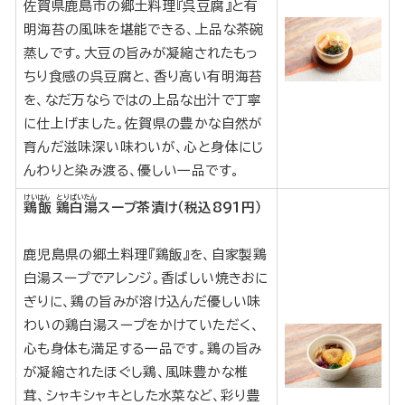
佐賀県鹿島市の郷土料理『呉豆腐』と有
明海苔の風味を堪能できる、上品な茶碗
蒸しです。大豆の旨みが凝縮されたもっ
ちり食感の呉豆腐と、香り高い有明海苔
を、なだ万ならではの上品な出汁で丁寧
に仕上げました。佐賀県の豊かな自然が
育んだ滋味深い味わいが、心と身体にじ
んわりと染み渡る、優しい一品です。
けいはん
とりぱいたん
鶏飯
鶏白湯
スープ茶漬け（税込891円）
鹿児島県の郷土料理『鶏飯』を、自家製鶏
白湯スープでアレンジ。香ばしい焼きおに
ぎりに、鶏の旨みが溶け込んだ優しい味
わいの鶏白湯スープをかけていただく、
心も身体も満足する一品です。鶏の旨み
が凝縮されたほぐし鶏、風味豊かな椎
茸、シャキシャキとした水菜など、彩り豊