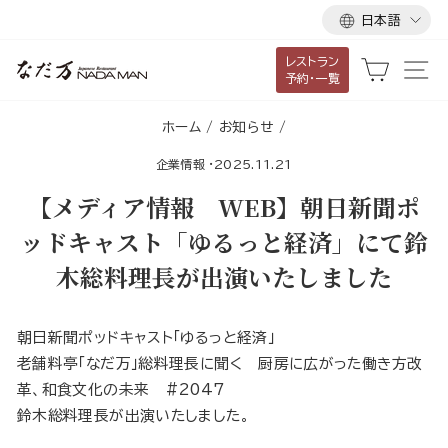
言
ス
日本語
語
キ
レストラン
ッ
カート
サ
予約・一覧
プ
し
ホーム
/
お知らせ
/
て
企業情報
·
2025.11.21
コ
ン
【メディア情報 WEB】朝日新聞ポ
テ
ッドキャスト「ゆるっと経済」にて鈴
ン
木総料理長が出演いたしました
ツ
に
移
朝日新聞ポッドキャスト「ゆるっと経済」
動
老舗料亭「なだ万」総料理長に聞く 厨房に広がった働き方改
す
革、和食文化の未来 #2047
る
鈴木総料理長が出演いたしました。