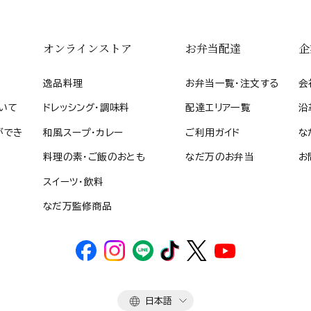
オンラインストア
お弁当配達
企
逸品料理
お弁当一覧・注文する
会
いて
ドレッシング・調味料
配達エリア一覧
沿
ができ
和風スープ・カレー
ご利用ガイド
な
料理の素・ご飯のおとも
なだ万のお弁当
お
スイーツ・飲料
なだ万監修商品
言
日本語