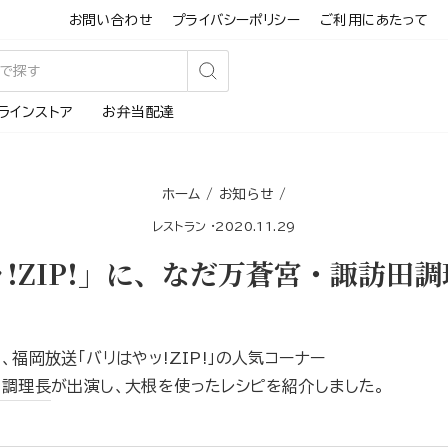
お問い合わせ
プライバシーポリシー
ご利用にあたって
検
ラインストア
お弁当配達
索
す
る
ホーム
/
お知らせ
/
レストラン
·
2020.11.29
!ZIP!」に、なだ万蒼宮・諏訪田
、福岡放送「バリはやッ!ZIP!」の人気コーナー
田調理長
が出演し、大根を使ったレシピを紹介しました。