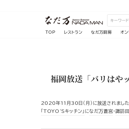
ス
キ
ッ
プ
TOP
レストラン
なだ万厨房
オン
し
て
コ
ン
テ
福岡放送「バリはやッ
ン
ツ
に
移
2020年11月30日（月）に放送されました
動
「TOYO‘Sキッチン」
に
なだ万蒼宮
・
諏訪
す
る