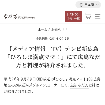
言
ス
日本語
語
キ
レストラン
ッ
カート
サ
予約・一覧
プ
し
ホーム
/
お知らせ
/
て
企業情報
·
2014.09.25
コ
ン
【メディア情報 TV】テレビ新広島
テ
「ひろしま満点ママ！」にて広島なだ
ン
万と料理が紹介されました。
ツ
に
移
平成26年9月29日（月）放送の「ひろしま満点ママ！」（※広島
動
地区のみ放送）の「グルマン」コーナーにて、
広島 なだ万
と料理
す
が紹介されました。
る