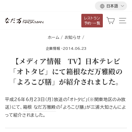
言
ス
日本語
語
キ
レストラン
ッ
カート
サ
予約・一覧
プ
し
ホーム
/
お知らせ
/
て
企業情報
·
2014.06.23
コ
ン
【メディア情報 TV】日本テレビ
テ
「オトタビ」にて箱根なだ万雅殿の
ン
「よろこび膳」が紹介されました。
ツ
に
移
平成26年6月23日（月）放送の「オトタビ」（※関東地区のみ放
動
送）にて、
箱根 なだ万雅殿
の「よろこび膳」が三浦大知さんによ
す
って紹介されました。
る