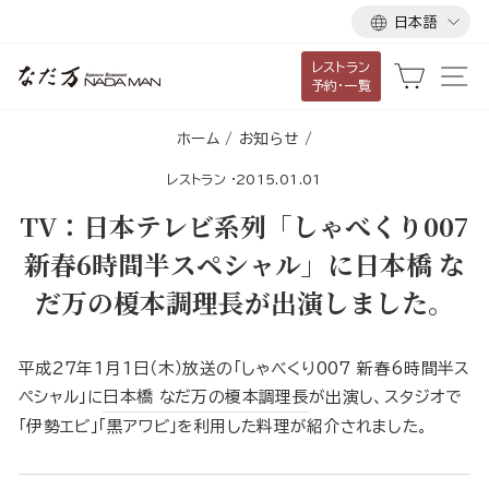
言
ス
日本語
語
キ
レストラン
ッ
カート
サ
予約・一覧
プ
し
ホーム
/
お知らせ
/
て
レストラン
·
2015.01.01
コ
ン
TV：日本テレビ系列「しゃべくり007
テ
新春6時間半スペシャル」に日本橋 な
ン
だ万の榎本調理長が出演しました。
ツ
に
移
平成27年1月1日（木）放送の「しゃべくり007 新春6時間半ス
動
ペシャル」に
日本橋 なだ万の榎本調理長
が出演し、スタジオで
す
「伊勢エビ」「黒アワビ」を利用した料理が紹介されました。
る