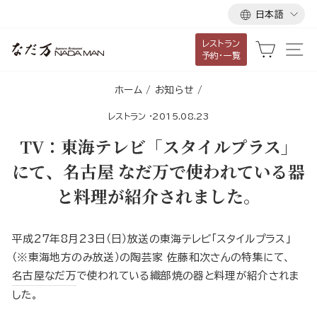
言
ス
日本語
語
キ
レストラン
ッ
カート
サ
予約・一覧
プ
し
ホーム
/
お知らせ
/
て
レストラン
·
2015.08.23
コ
ン
TV：東海テレビ「スタイルプラス」
テ
にて、名古屋 なだ万で使われている器
ン
と料理が紹介されました。
ツ
に
移
平成27年8月23日（日）放送の東海テレビ「スタイルプラス」
動
（※東海地方のみ放送）の陶芸家 佐藤和次さんの特集にて、
す
名古屋なだ万
で使われている織部焼の器と料理が紹介されま
る
した。