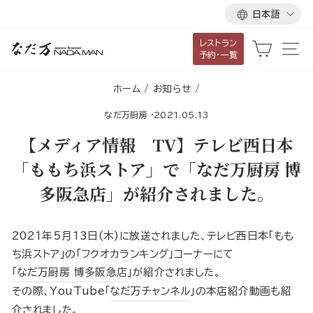
言
ス
日本語
語
キ
レストラン
ッ
カート
サ
予約・一覧
プ
し
ホーム
/
お知らせ
/
て
なだ万厨房
·
2021.05.13
コ
ン
【メディア情報 TV】テレビ西日本
テ
「ももち浜ストア」で「なだ万厨房 博
ン
多阪急店」が紹介されました。
ツ
に
移
2021年5月13日(木)に放送されました、テレビ西日本｢もも
動
ち浜ストア｣の「フクオカランキング」コーナーにて
す
｢
なだ万厨房 博多阪急店
｣が紹介されました。
る
その際、YouTube｢
なだ万チャンネル
｣の本店紹介動画も紹
介されました。