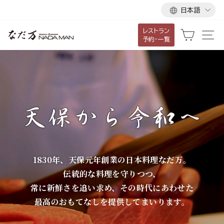
言
ス
日本語
語
キ
レストラン
ッ
な
カート
サ
予約・一覧
プ
だ
し
て
万
コ
ン
テ
ン
ツ
に
1830年、天保元年創業の日本料理なだ万。
移
伝統的な料理を守りつつ、
動
常に新鮮さを追い求め、その時代にあわせた
す
最高のおもてなしを提供してまいります。
る