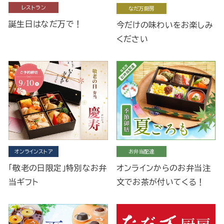
レストラン
なだ万厨房
誕生日はなだ万で！
今だけの味わいをお楽しみ
ください
オンラインストア
お弁当配達
「敬老の日限定」特別なお弁
オンラインからのお弁当注
当ギフト
文でお茶が付いてくる！