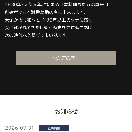
1830年・天保元年に始まる日本料理なだ万の屋号は
創始者である灘屋萬助の名に由来します。
天保から令和へと、190年以上の永きに渡り
受け継がれてきた伝統と歴史を更に磨きあげ、
次の時代へと繋げてまいります。
なだ万の歴史
お知らせ
2026.07.31
企業情報