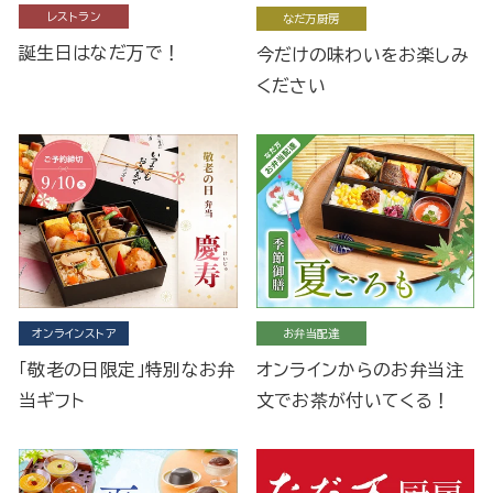
レストラン
なだ万厨房
誕生日はなだ万で！
今だけの味わいをお楽しみ
ください
オンラインストア
お弁当配達
「敬老の日限定」特別なお弁
オンラインからのお弁当注
当ギフト
文でお茶が付いてくる！