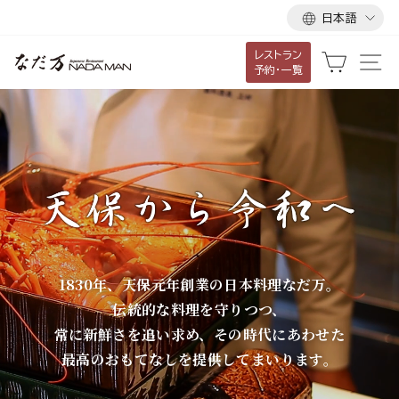
言
ス
日本語
語
キ
レストラン
ッ
な
カート
サ
予約・一覧
プ
だ
し
て
万
コ
ン
テ
ン
ツ
に
1830年、天保元年創業の日本料理なだ万。
移
伝統的な料理を守りつつ、
動
常に新鮮さを追い求め、その時代にあわせた
す
最高のおもてなしを提供してまいります。
る