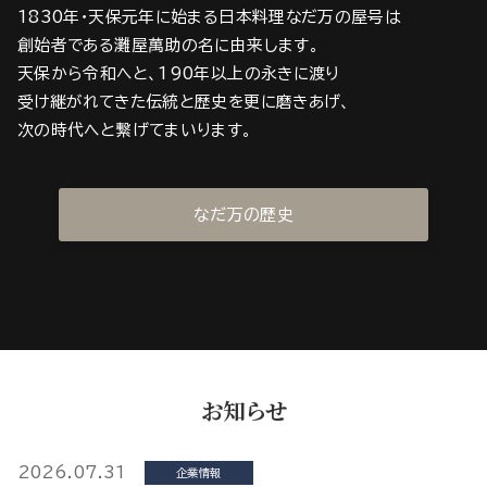
1830年・天保元年に始まる日本料理なだ万の屋号は
創始者である灘屋萬助の名に由来します。
天保から令和へと、190年以上の永きに渡り
受け継がれてきた伝統と歴史を更に磨きあげ、
次の時代へと繋げてまいります。
なだ万の歴史
お知らせ
2026.07.31
企業情報