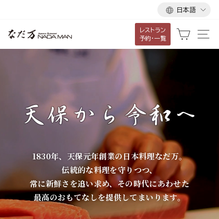
言
ス
日本語
語
キ
レストラン
ッ
な
カート
サ
予約・一覧
プ
だ
し
て
万
コ
ン
テ
ン
ツ
に
1830年、天保元年創業の日本料理なだ万。
移
伝統的な料理を守りつつ、
動
常に新鮮さを追い求め、その時代にあわせた
す
最高のおもてなしを提供してまいります。
る