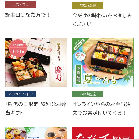
レストラン
なだ万厨房
誕生日はなだ万で！
今だけの味わいをお楽しみ
ください
オンラインストア
お弁当配達
「敬老の日限定」特別なお弁
オンラインからのお弁当注
当ギフト
文でお茶が付いてくる！