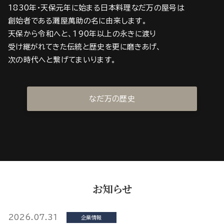
1830年・天保元年に始まる日本料理なだ万の屋号は
創始者である灘屋萬助の名に由来します。
天保から令和へと、190年以上の永きに渡り
受け継がれてきた伝統と歴史を更に磨きあげ、
次の時代へと繋げてまいります。
なだ万の歴史
お知らせ
2026.07.31
企業情報