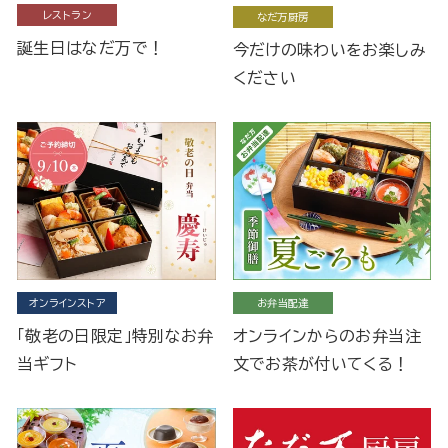
レストラン
なだ万厨房
誕生日はなだ万で！
今だけの味わいをお楽しみ
ください
オンラインストア
お弁当配達
「敬老の日限定」特別なお弁
オンラインからのお弁当注
当ギフト
文でお茶が付いてくる！