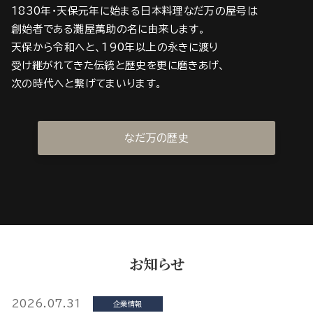
1830年・天保元年に始まる日本料理なだ万の屋号は
創始者である灘屋萬助の名に由来します。
天保から令和へと、190年以上の永きに渡り
受け継がれてきた伝統と歴史を更に磨きあげ、
次の時代へと繋げてまいります。
なだ万の歴史
お知らせ
2026.07.31
企業情報