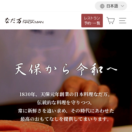
言
ス
日本語
語
キ
レストラン
ッ
な
カート
サ
予約・一覧
プ
だ
し
て
万
コ
ン
テ
ン
ツ
に
1830年、天保元年創業の日本料理なだ万。
移
伝統的な料理を守りつつ、
動
常に新鮮さを追い求め、その時代にあわせた
す
最高のおもてなしを提供してまいります。
る