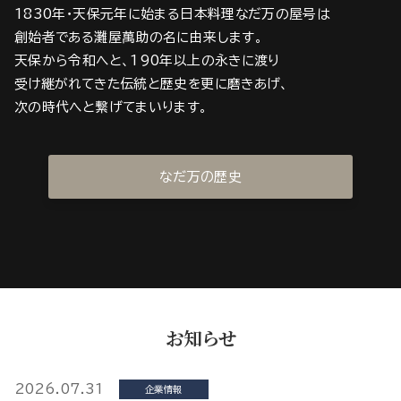
1830年・天保元年に始まる日本料理なだ万の屋号は
創始者である灘屋萬助の名に由来します。
天保から令和へと、190年以上の永きに渡り
受け継がれてきた伝統と歴史を更に磨きあげ、
次の時代へと繋げてまいります。
なだ万の歴史
お知らせ
2026.07.31
企業情報