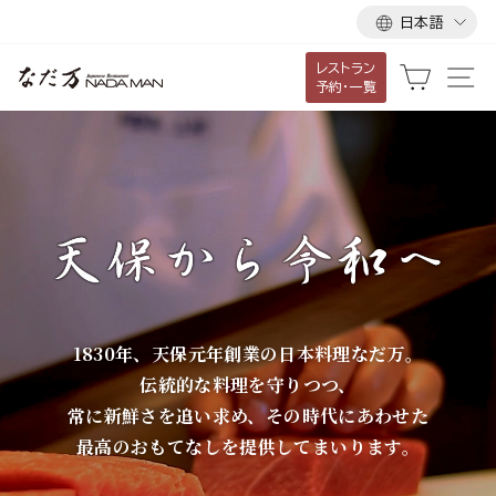
言
ス
日本語
語
キ
レストラン
ッ
な
カート
サ
予約・一覧
プ
だ
し
て
万
コ
ン
テ
ン
ツ
に
1830年、天保元年創業の日本料理なだ万。
移
伝統的な料理を守りつつ、
動
常に新鮮さを追い求め、その時代にあわせた
す
最高のおもてなしを提供してまいります。
る