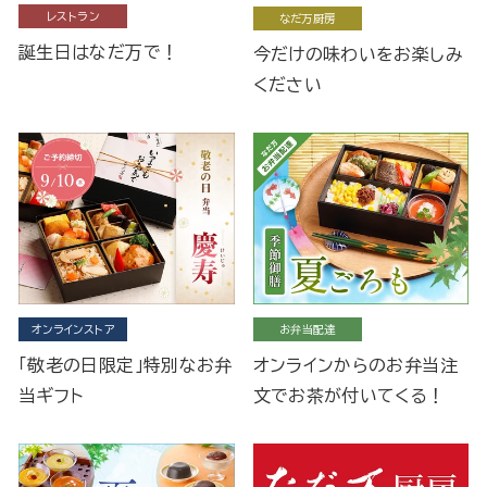
レストラン
なだ万厨房
誕生日はなだ万で！
今だけの味わいをお楽しみ
ください
オンラインストア
お弁当配達
「敬老の日限定」特別なお弁
オンラインからのお弁当注
当ギフト
文でお茶が付いてくる！