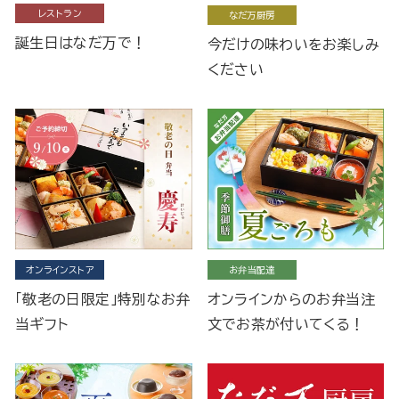
レストラン
なだ万厨房
誕生日はなだ万で！
今だけの味わいをお楽しみ
ください
オンラインストア
お弁当配達
「敬老の日限定」特別なお弁
オンラインからのお弁当注
当ギフト
文でお茶が付いてくる！