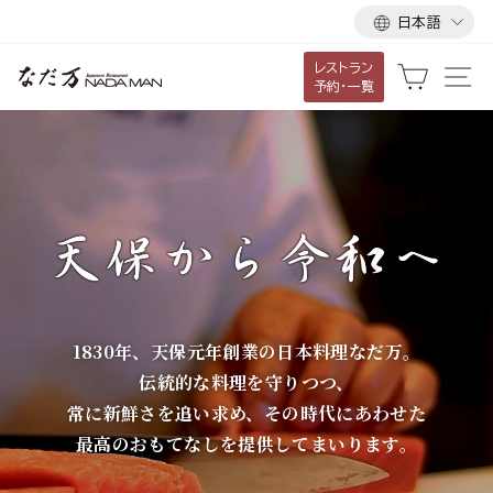
言
ス
日本語
語
キ
レストラン
ッ
な
カート
サ
予約・一覧
プ
だ
し
て
万
コ
ン
テ
ン
ツ
に
1830年、天保元年創業の日本料理なだ万。
移
伝統的な料理を守りつつ、
動
常に新鮮さを追い求め、その時代にあわせた
す
最高のおもてなしを提供してまいります。
る