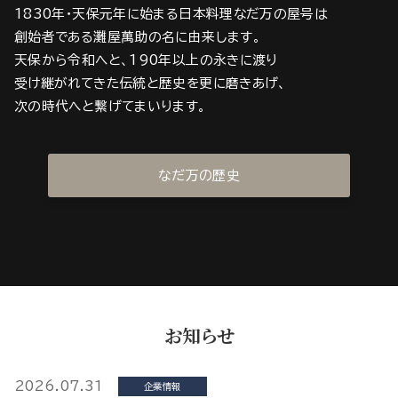
1830年・天保元年に始まる日本料理なだ万の屋号は
創始者である灘屋萬助の名に由来します。
天保から令和へと、190年以上の永きに渡り
受け継がれてきた伝統と歴史を更に磨きあげ、
次の時代へと繋げてまいります。
なだ万の歴史
お知らせ
2026.07.31
企業情報