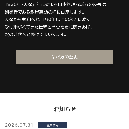
1830年・天保元年に始まる日本料理なだ万の屋号は
創始者である灘屋萬助の名に由来します。
天保から令和へと、190年以上の永きに渡り
受け継がれてきた伝統と歴史を更に磨きあげ、
次の時代へと繋げてまいります。
なだ万の歴史
お知らせ
2026.07.31
企業情報