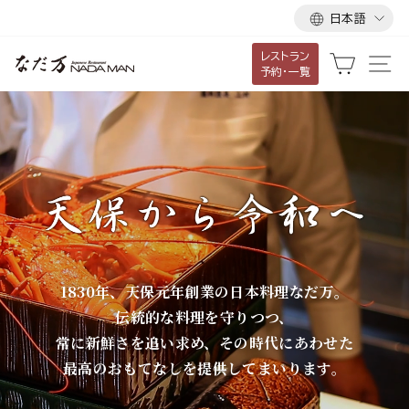
言
ス
日本語
語
キ
レストラン
ッ
な
カート
サ
予約・一覧
プ
だ
し
て
万
コ
ン
テ
ン
ツ
に
1830年、天保元年創業の日本料理なだ万。
移
伝統的な料理を守りつつ、
動
常に新鮮さを追い求め、その時代にあわせた
す
最高のおもてなしを提供してまいります。
る