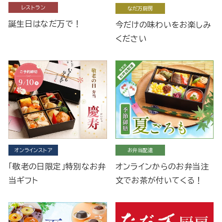
レストラン
なだ万厨房
誕生日はなだ万で！
今だけの味わいをお楽しみ
ください
オンラインストア
お弁当配達
「敬老の日限定」特別なお弁
オンラインからのお弁当注
当ギフト
文でお茶が付いてくる！