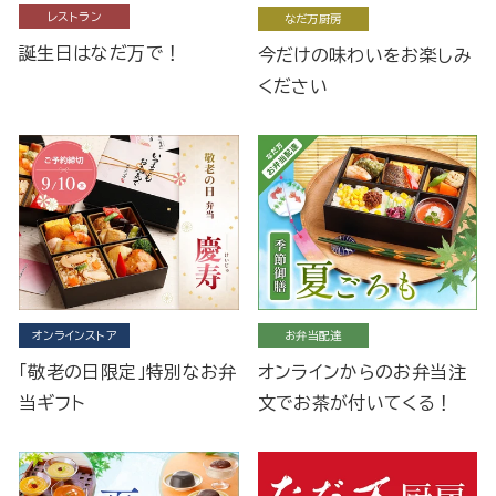
レストラン
なだ万厨房
誕生日はなだ万で！
今だけの味わいをお楽しみ
ください
オンラインストア
お弁当配達
「敬老の日限定」特別なお弁
オンラインからのお弁当注
当ギフト
文でお茶が付いてくる！