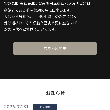
1830年・天保元年に始まる日本料理なだ万の屋号は
創始者である灘屋萬助の名に由来します。
天保から令和へと、190年以上の永きに渡り
受け継がれてきた伝統と歴史を更に磨きあげ、
次の時代へと繋げてまいります。
なだ万の歴史
お知らせ
2026.07.31
企業情報