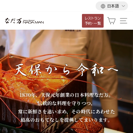
言
ス
日本語
語
キ
レストラン
ッ
な
カート
サ
予約・一覧
プ
だ
し
て
万
コ
ン
テ
ン
ツ
に
1830年、天保元年創業の日本料理なだ万。
移
伝統的な料理を守りつつ、
動
常に新鮮さを追い求め、その時代にあわせた
す
最高のおもてなしを提供してまいります。
る