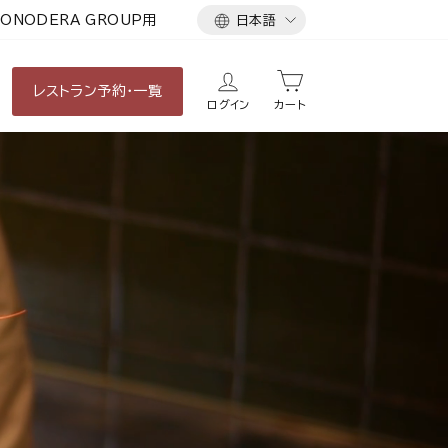
言
ONODERA GROUP用
日本語
語
レストラン
予約・一覧
ログイン
カート