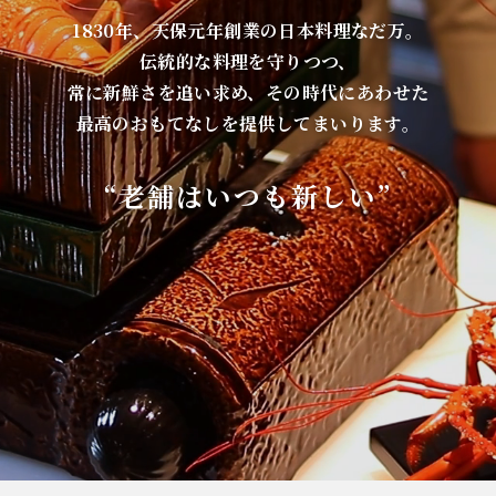
1830年、天保元年創業の日本料理なだ万。
伝統的な料理を守りつつ、
常に新鮮さを追い求め、その時代にあわせた
最高のおもてなしを提供してまいります。
“老舗はいつも新しい”