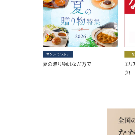
オンラインストア
な
夏の贈り物はなだ万で
エリ
ク!