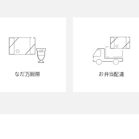
なだ万厨房
お弁当配達