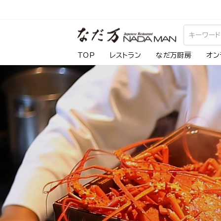
ス
キ
な
ッ
プ
だ
TOP
レストラン
なだ万厨房
オン
し
万
て
コ
ン
テ
ン
ツ
に
移
動
す
る