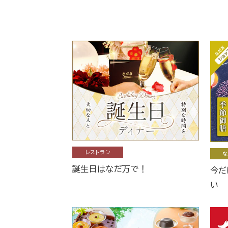
レストラン
な
誕生日はなだ万で！
今だ
い