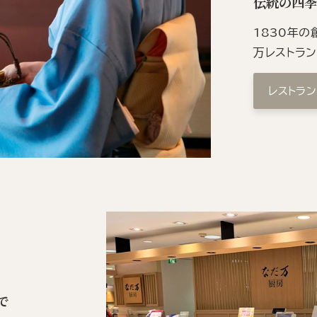
伝統の四
1830年
万レストラ
レストラ
で