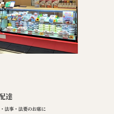
配達
楽・法事・法要のお席に