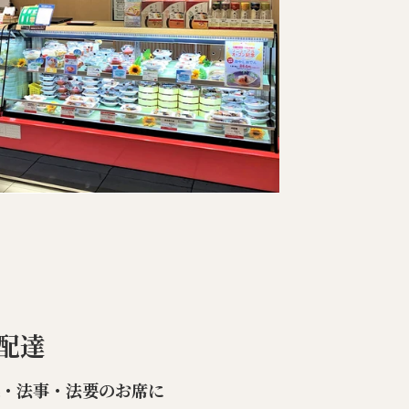
配達
楽・法事・法要のお席に