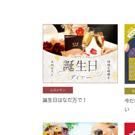
レストラン
な
誕生日はなだ万で！
今だ
い