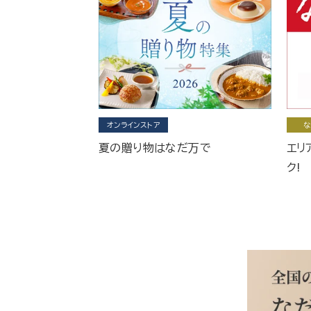
オンラインストア
な
夏の贈り物はなだ万で
エリ
ク!