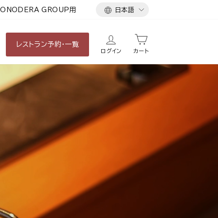
言
ONODERA GROUP用
日本語
語
レストラン
予約・一覧
ログイン
カート