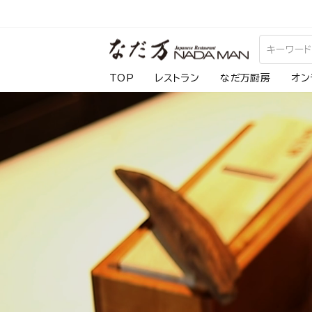
ス
キ
な
ッ
プ
だ
TOP
レストラン
なだ万厨房
オン
し
万
て
コ
ン
テ
ン
ツ
に
移
動
す
る