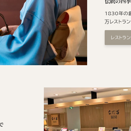
伝統の四
1830年
万レストラ
レストラ
で