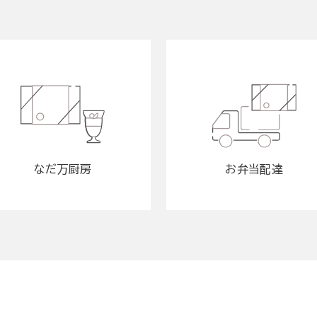
なだ万厨房
お弁当配達