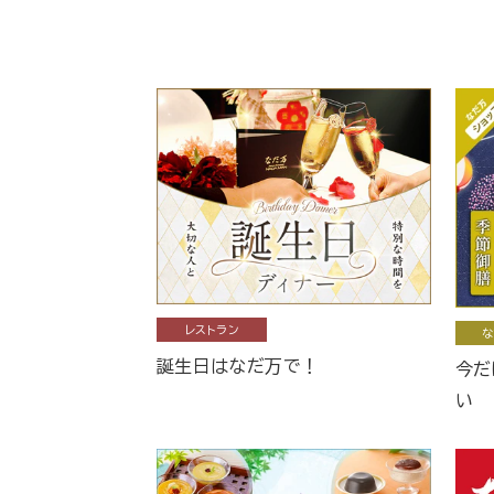
レストラン
な
誕生日はなだ万で！
今だ
い