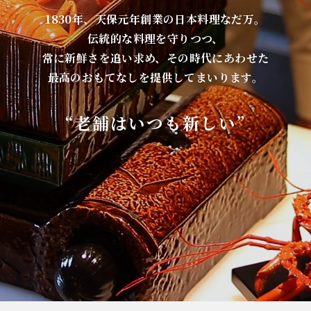
1830年、天保元年創業の日本料理なだ万。
伝統的な料理を守りつつ、
常に新鮮さを追い求め、その時代にあわせた
最高のおもてなしを提供してまいります。
“老舗はいつも新しい”