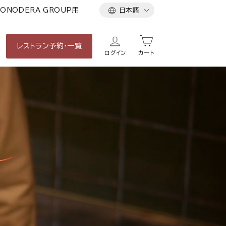
言
ONODERA GROUP用
日本語
語
レストラン
予約・一覧
ログイン
カート