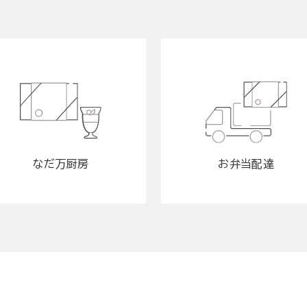
なだ万厨房
お弁当配達