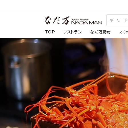
ス
キ
な
ッ
プ
だ
TOP
レストラン
なだ万厨房
オン
し
万
て
コ
ン
テ
ン
ツ
に
移
動
す
る