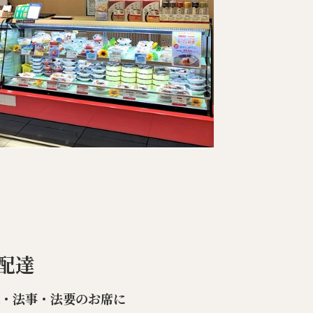
配達
楽・法事・法要のお席に