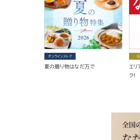
オンラインストア
な
夏の贈り物はなだ万で
エリ
ク!