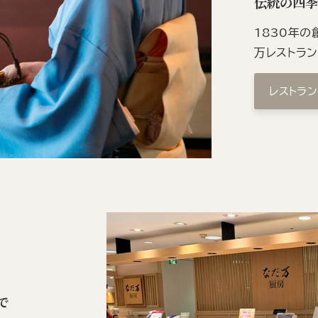
伝統の四
1830年
万レストラ
レストラ
で