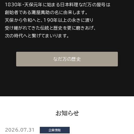
1830年・天保元年に始まる日本料理なだ万の屋号は
創始者である灘屋萬助の名に由来します。
天保から令和へと、190年以上の永きに渡り
受け継がれてきた伝統と歴史を更に磨きあげ、
次の時代へと繋げてまいります。
なだ万の歴史
お知らせ
2026.07.31
企業情報