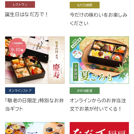
レストラン
なだ万厨房
誕生日はなだ万で！
今だけの味わいをお楽しみ
ください
オンラインストア
お弁当配達
「敬老の日限定」特別なお弁
オンラインからのお弁当注
当ギフト
文でお茶が付いてくる！