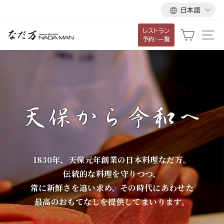
言
ス
日本語
語
キ
レストラン
ッ
な
カート
サ
予約・一覧
プ
だ
し
て
万
コ
ン
テ
ン
ツ
に
1830年、天保元年創業の日本料理なだ万。
移
伝統的な料理を守りつつ、
動
常に新鮮さを追い求め、その時代にあわせた
す
最高のおもてなしを提供してまいります。
る