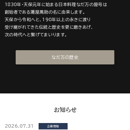
1830年・天保元年に始まる日本料理なだ万の屋号は
創始者である灘屋萬助の名に由来します。
天保から令和へと、190年以上の永きに渡り
受け継がれてきた伝統と歴史を更に磨きあげ、
次の時代へと繋げてまいります。
なだ万の歴史
お知らせ
2026.07.31
企業情報