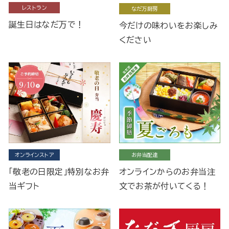
レストラン
なだ万厨房
誕生日はなだ万で！
今だけの味わいをお楽しみ
ください
オンラインストア
お弁当配達
「敬老の日限定」特別なお弁
オンラインからのお弁当注
当ギフト
文でお茶が付いてくる！