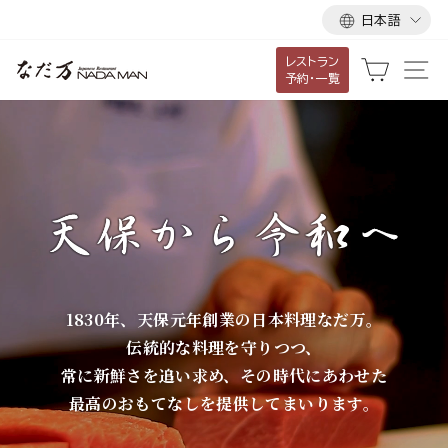
言
ス
日本語
語
キ
レストラン
ッ
な
カート
サ
予約・一覧
プ
だ
し
て
万
コ
ン
テ
ン
ツ
に
1830年、天保元年創業の日本料理なだ万。
移
伝統的な料理を守りつつ、
動
常に新鮮さを追い求め、その時代にあわせた
す
最高のおもてなしを提供してまいります。
る