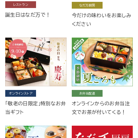
レストラン
なだ万厨房
誕生日はなだ万で！
今だけの味わいをお楽しみ
ください
オンラインストア
お弁当配達
「敬老の日限定」特別なお弁
オンラインからのお弁当注
当ギフト
文でお茶が付いてくる！