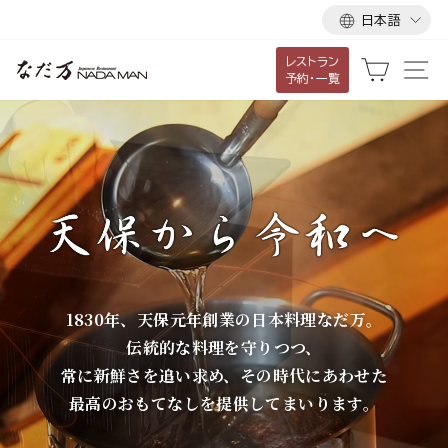
言
ス
日本語
語
キ
レストラン
ッ
な
カート
サ
予約・一覧
プ
だ
し
て
万
コ
ン
テ
ン
ツ
に
1830年、天保元年創業の日本料理なだ万。
移
伝統的な料理を守りつつ、
動
常に新鮮さを追い求め、その時代にあわせた
す
最高のおもてなしを提供してまいります。
る