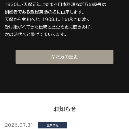
1830年・天保元年に始まる日本料理なだ万の屋号は
創始者である灘屋萬助の名に由来します。
天保から令和へと、190年以上の永きに渡り
受け継がれてきた伝統と歴史を更に磨きあげ、
次の時代へと繋げてまいります。
なだ万の歴史
お知らせ
2026.07.31
企業情報