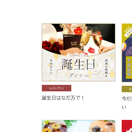
レストラン
な
誕生日はなだ万で！
今だ
い