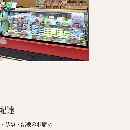
配達
楽・法事・法要のお席に