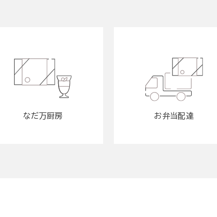
なだ万厨房
お弁当配達