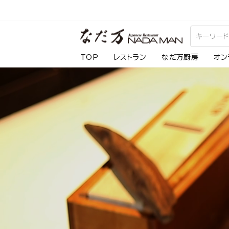
ス
キ
な
ッ
プ
だ
TOP
レストラン
なだ万厨房
オン
し
万
て
コ
ン
テ
ン
ツ
に
移
動
す
る