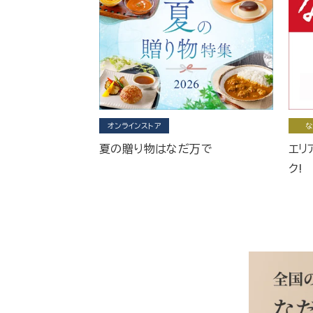
オンラインストア
な
夏の贈り物はなだ万で
エリ
ク!