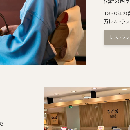
伝統の四
1830年
万レストラ
レストラ
で