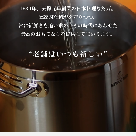
1830年、天保元年創業の日本料理なだ万。
伝統的な料理を守りつつ、
常に新鮮さを追い求め、その時代にあわせた
最高のおもてなしを提供してまいります。
“老舗はいつも新しい”