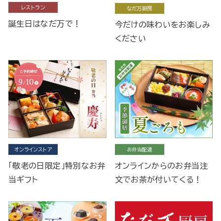
レストラン
なだ万厨房
誕生日はなだ万で！
今だけの味わいをお楽しみ
ください
オンラインストア
お弁当配達
「敬老の日限定」特別なお弁
オンラインからのお弁当注
当ギフト
文でお茶が付いてくる！