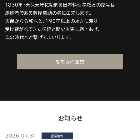
1830年・天保元年に始まる日本料理なだ万の屋号は
創始者である灘屋萬助の名に由来します。
天保から令和へと、190年以上の永きに渡り
受け継がれてきた伝統と歴史を更に磨きあげ、
次の時代へと繋げてまいります。
なだ万の歴史
お知らせ
2026.07.31
企業情報