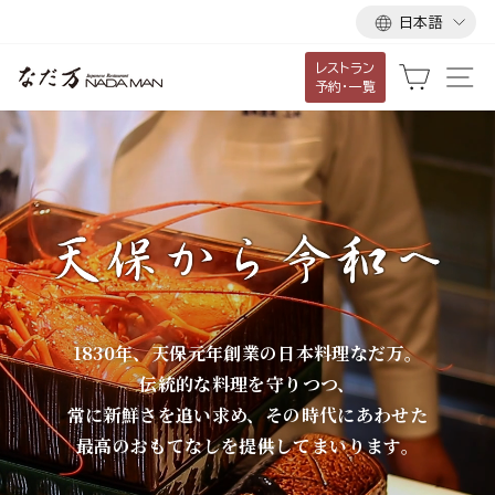
言
ス
日本語
語
キ
レストラン
ッ
な
カート
サ
予約・一覧
プ
だ
し
て
万
コ
ン
テ
ン
ツ
に
1830年、天保元年創業の日本料理なだ万。
移
伝統的な料理を守りつつ、
動
常に新鮮さを追い求め、その時代にあわせた
す
最高のおもてなしを提供してまいります。
る