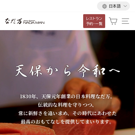
言
ス
日本語
語
キ
レストラン
ッ
な
カート
サ
予約・一覧
プ
だ
し
て
万
コ
ン
テ
ン
ツ
に
1830年、天保元年創業の日本料理なだ万。
移
伝統的な料理を守りつつ、
動
常に新鮮さを追い求め、その時代にあわせた
す
最高のおもてなしを提供してまいります。
る