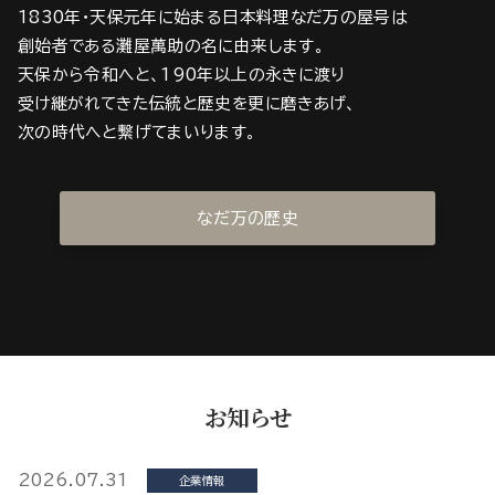
1830年・天保元年に始まる日本料理なだ万の屋号は
創始者である灘屋萬助の名に由来します。
天保から令和へと、190年以上の永きに渡り
受け継がれてきた伝統と歴史を更に磨きあげ、
次の時代へと繋げてまいります。
なだ万の歴史
お知らせ
2026.07.31
企業情報