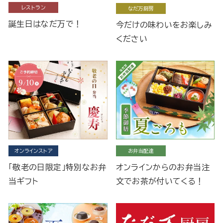
レストラン
なだ万厨房
誕生日はなだ万で！
今だけの味わいをお楽しみ
ください
オンラインストア
お弁当配達
「敬老の日限定」特別なお弁
オンラインからのお弁当注
当ギフト
文でお茶が付いてくる！