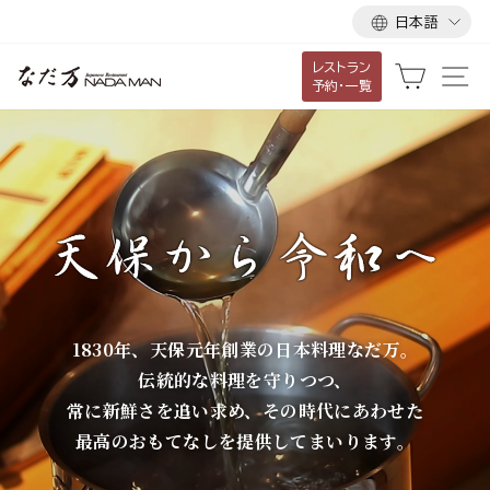
言
ス
日本語
語
キ
レストラン
ッ
な
カート
サ
予約・一覧
プ
だ
し
て
万
コ
ン
テ
ン
ツ
に
1830年、天保元年創業の日本料理なだ万。
移
伝統的な料理を守りつつ、
動
常に新鮮さを追い求め、その時代にあわせた
す
最高のおもてなしを提供してまいります。
る