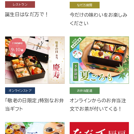
レストラン
なだ万厨房
誕生日はなだ万で！
今だけの味わいをお楽しみ
ください
オンラインストア
お弁当配達
「敬老の日限定」特別なお弁
オンラインからのお弁当注
当ギフト
文でお茶が付いてくる！