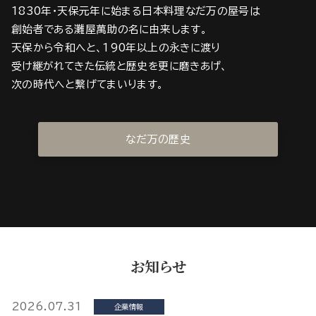
1830年・天保元年に始まる日本料理なだ万の屋号は
創始者である灘屋萬助の名に由来します。
天保から令和へと、190年以上の永きに渡り
受け継がれてきた伝統と歴史を更に磨きあげ、
次の時代へと繋げてまいります。
なだ万の歴史
お知らせ
2026.07.31
企業情報