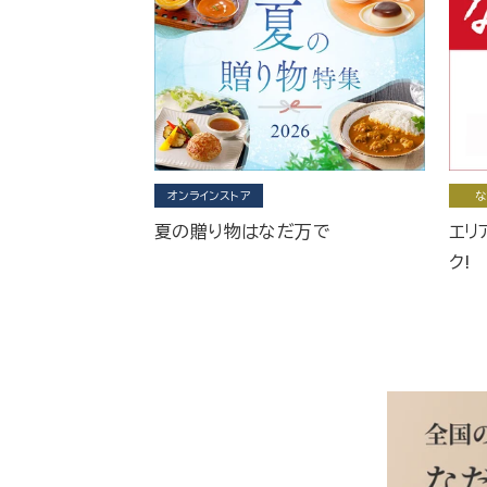
オンラインストア
な
夏の贈り物はなだ万で
エリ
ク!