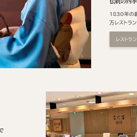
伝統の四
1830年
万レストラ
レストラ
で