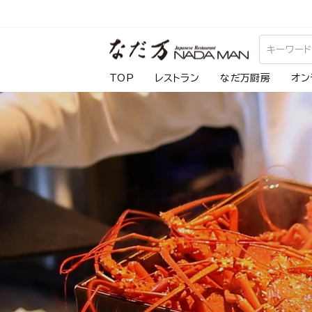
ス
キ
な
ッ
プ
だ
TOP
レストラン
なだ万厨房
オン
し
万
て
コ
ン
テ
ン
ツ
に
移
動
す
る