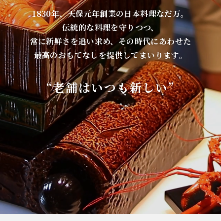
1830年、天保元年創業の日本料理なだ万。
伝統的な料理を守りつつ、
常に新鮮さを追い求め、その時代にあわせた
最高のおもてなしを提供してまいります。
“老舗はいつも新しい”