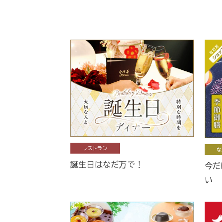
レストラン
な
誕生日はなだ万で！
今だ
い