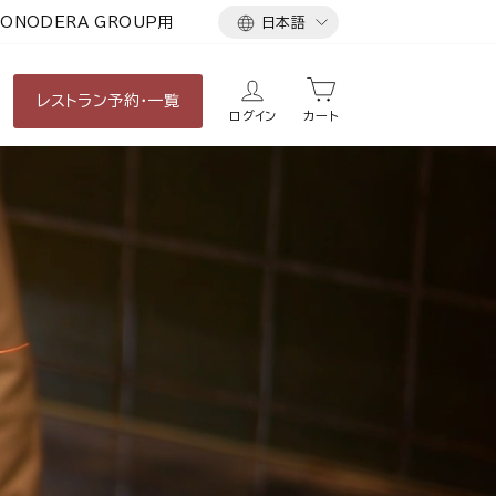
言
ONODERA GROUP用
日本語
語
レストラン
予約・一覧
ログイン
カート