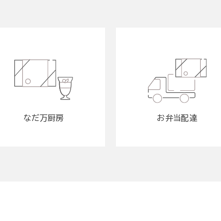
なだ万厨房
お弁当配達