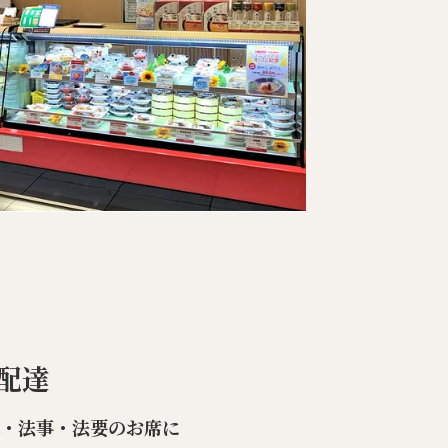
配達
楽・法事・法要のお席に