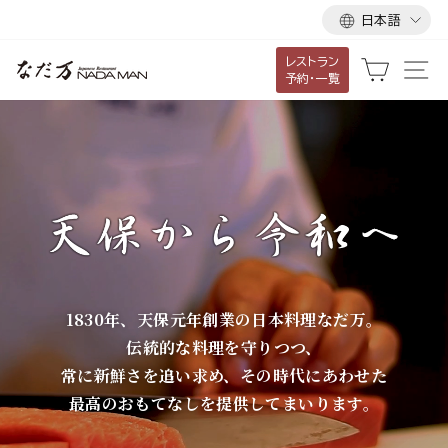
言
ス
日本語
語
キ
レストラン
ッ
な
カート
サ
予約・一覧
プ
だ
し
て
万
コ
ン
テ
ン
ツ
に
1830年、天保元年創業の日本料理なだ万。
移
伝統的な料理を守りつつ、
動
常に新鮮さを追い求め、その時代にあわせた
す
最高のおもてなしを提供してまいります。
る