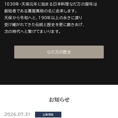
1830年・天保元年に始まる日本料理なだ万の屋号は
創始者である灘屋萬助の名に由来します。
天保から令和へと、190年以上の永きに渡り
受け継がれてきた伝統と歴史を更に磨きあげ、
次の時代へと繋げてまいります。
なだ万の歴史
お知らせ
2026.07.31
企業情報