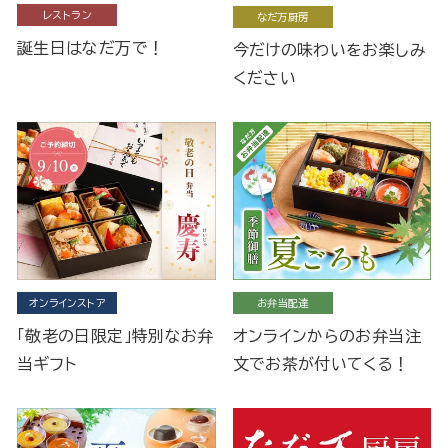
レストラン
なだ万厨房
誕生日はなだ万で！
今だけの味わいをお楽しみ
ください
オンラインストア
お弁当配達
「敬老の日限定」特別なお弁
オンラインからのお弁当注
当ギフト
文でお茶が付いてくる！