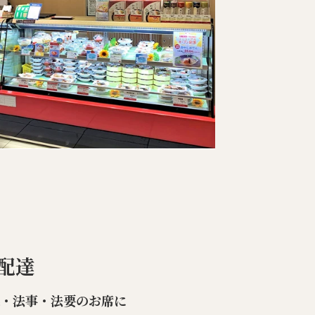
配達
楽・法事・法要のお席に