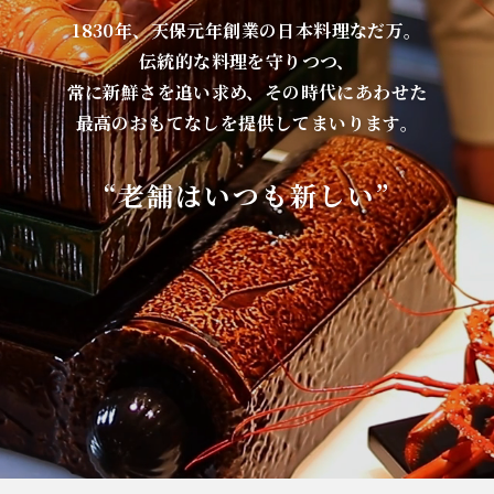
1830年、天保元年創業の日本料理なだ万。
伝統的な料理を守りつつ、
常に新鮮さを追い求め、その時代にあわせた
最高のおもてなしを提供してまいります。
“老舗はいつも新しい”