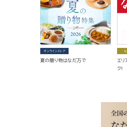
オンラインストア
な
夏の贈り物はなだ万で
エリ
ク!