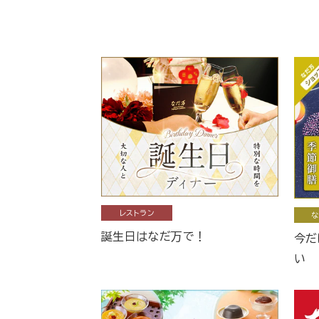
レストラン
な
誕生日はなだ万で！
今だ
い