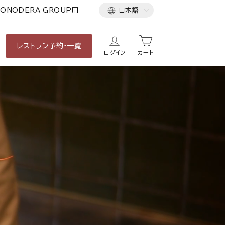
言
ONODERA GROUP用
日本語
語
レストラン
予約・一覧
ログイン
カート