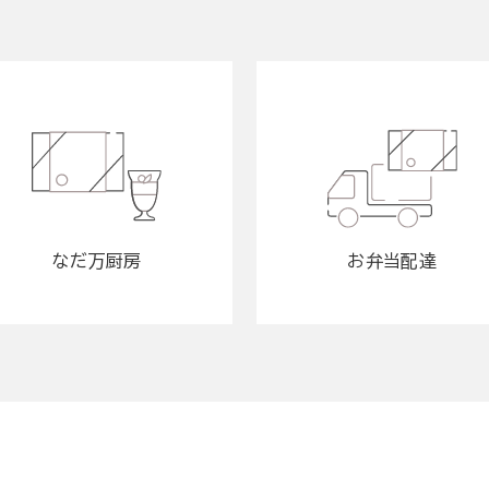
なだ万厨房
お弁当配達