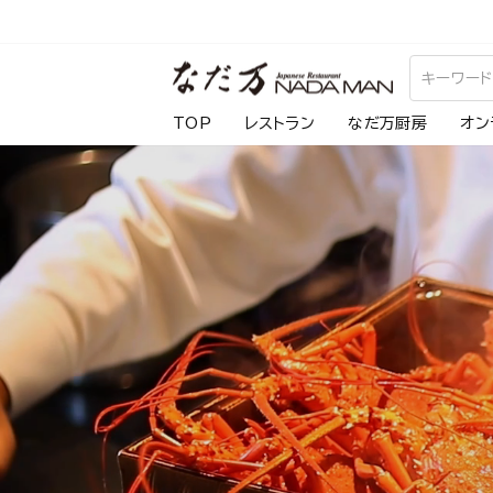
ス
キ
な
ッ
プ
だ
TOP
レストラン
なだ万厨房
オン
し
万
て
コ
ン
テ
ン
ツ
に
移
動
す
る