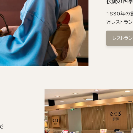
伝統の四
1830年
万レストラ
レストラ
で