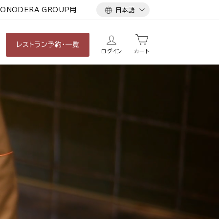
言
ONODERA GROUP用
日本語
語
レストラン
予約・一覧
ログイン
カート