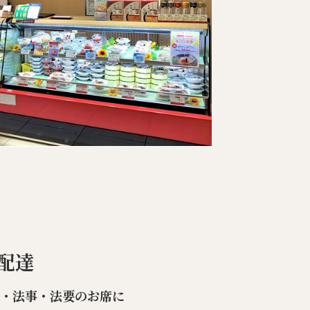
配達
楽・法事・法要のお席に