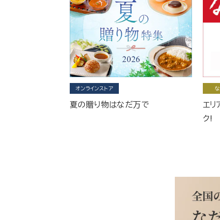
オンラインストア
な
夏の贈り物はなだ万で
エリ
ク!