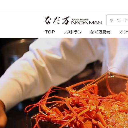
ス
キ
な
ッ
プ
だ
TOP
レストラン
なだ万厨房
オン
し
万
て
コ
ン
テ
ン
ツ
に
移
動
す
る