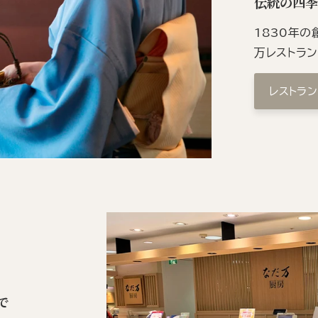
伝統の四
1830年
万レストラ
レストラ
で