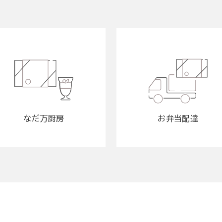
なだ万厨房
お弁当配達