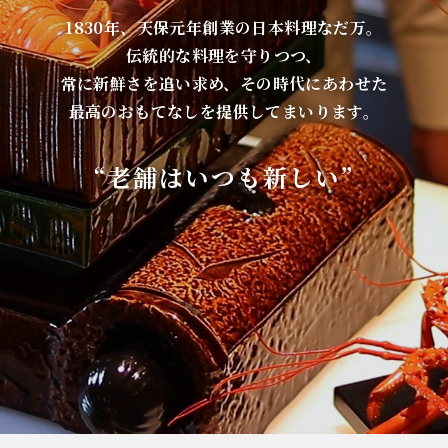
1830年、天保元年創業の日本料理なだ万。
伝統的な料理を守りつつ、
常に新鮮さを追い求め、その時代にあわせた
最高のおもてなしを提供してまいります。
“老舗はいつも新しい”