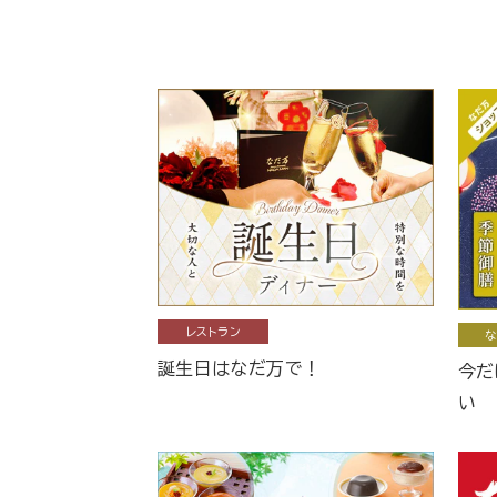
レストラン
な
誕生日はなだ万で！
今だ
い