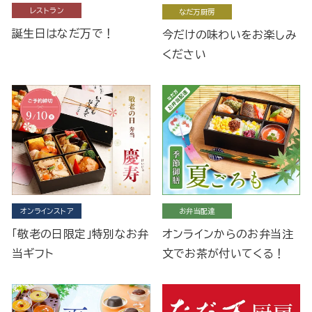
レストラン
なだ万厨房
誕生日はなだ万で！
今だけの味わいをお楽しみ
ください
オンラインストア
お弁当配達
「敬老の日限定」特別なお弁
オンラインからのお弁当注
当ギフト
文でお茶が付いてくる！