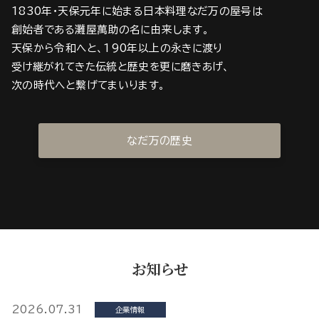
1830年・天保元年に始まる日本料理なだ万の屋号は
創始者である灘屋萬助の名に由来します。
天保から令和へと、190年以上の永きに渡り
受け継がれてきた伝統と歴史を更に磨きあげ、
次の時代へと繋げてまいります。
なだ万の歴史
お知らせ
2026.07.31
企業情報