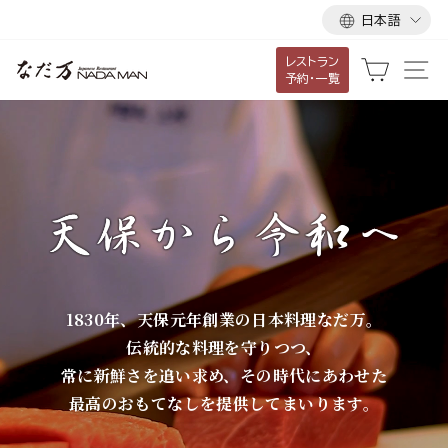
言
ス
日本語
語
キ
レストラン
ッ
な
カート
サ
予約・一覧
プ
だ
し
て
万
コ
ン
テ
ン
ツ
に
1830年、天保元年創業の日本料理なだ万。
移
伝統的な料理を守りつつ、
動
常に新鮮さを追い求め、その時代にあわせた
す
最高のおもてなしを提供してまいります。
る