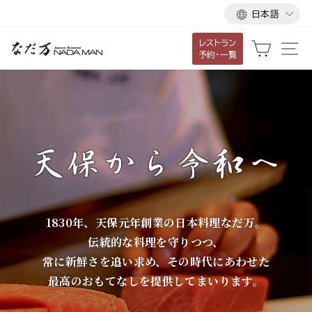
言
ス
日本語
語
キ
レストラン
ッ
な
カート
サ
予約・一覧
プ
だ
し
て
万
コ
ン
テ
ン
ツ
に
1830年、天保元年創業の日本料理なだ万。
移
伝統的な料理を守りつつ、
動
常に新鮮さを追い求め、その時代にあわせた
す
最高のおもてなしを提供してまいります。
る