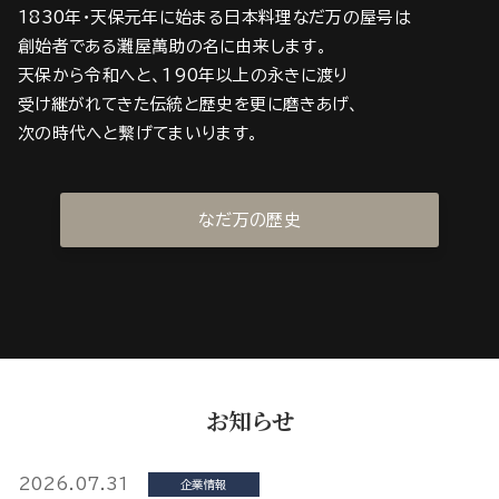
1830年・天保元年に始まる日本料理なだ万の屋号は
創始者である灘屋萬助の名に由来します。
天保から令和へと、190年以上の永きに渡り
受け継がれてきた伝統と歴史を更に磨きあげ、
次の時代へと繋げてまいります。
なだ万の歴史
お知らせ
2026.07.31
企業情報