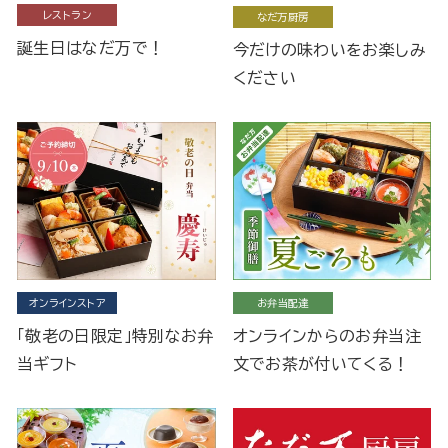
レストラン
なだ万厨房
誕生日はなだ万で！
今だけの味わいをお楽しみ
ください
オンラインストア
お弁当配達
「敬老の日限定」特別なお弁
オンラインからのお弁当注
当ギフト
文でお茶が付いてくる！