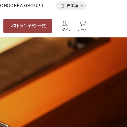
言
ONODERA GROUP用
日本語
語
レストラン
予約・一覧
ログイン
カート