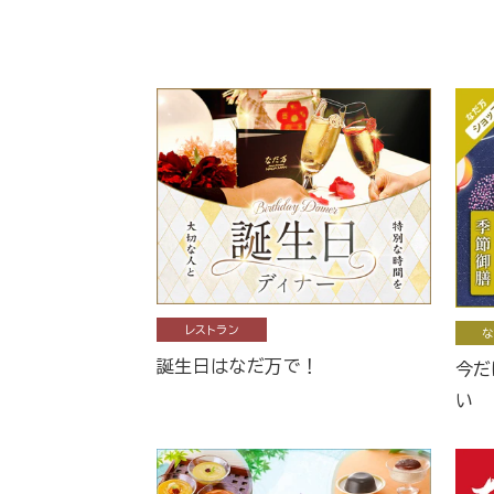
レストラン
な
誕生日はなだ万で！
今だ
い