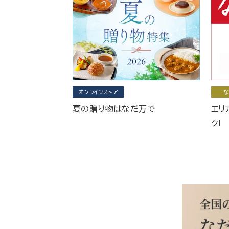
オンラインストア
な
夏の贈り物はなだ万で
エリ
ク!