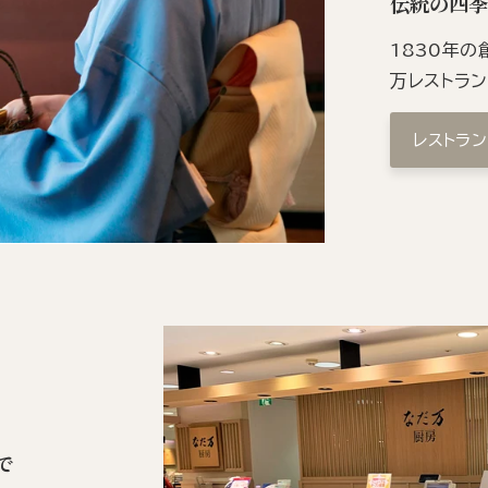
伝統の四
1830年
万レストラ
レストラ
で