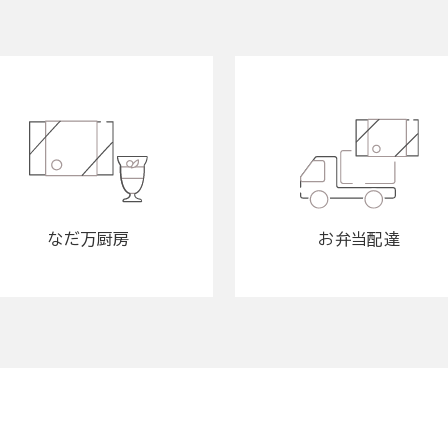
なだ万厨房
お弁当配達