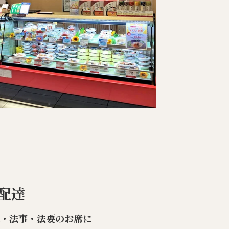
配達
楽・法事・法要のお席に