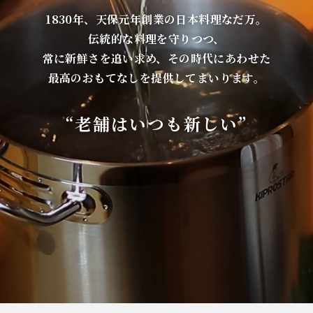
1830年、天保元年創業の日本料理なだ万。
伝統的な料理を守りつつ、
常に新鮮さを追い求め、その時代にあわせた
最高のおもてなしを提供してまいります。
“老舗はいつも新しい”