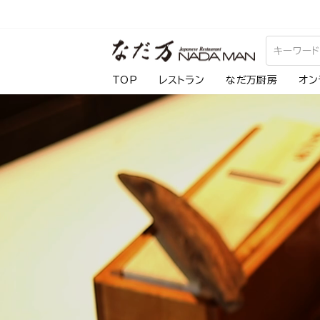
ス
キ
な
ッ
プ
だ
TOP
レストラン
なだ万厨房
オン
し
万
て
コ
ン
テ
ン
ツ
に
移
動
す
る