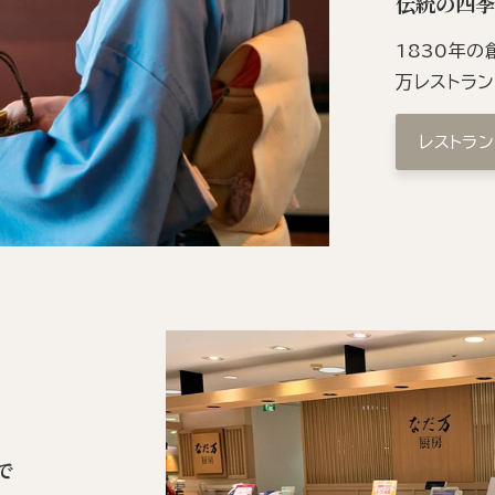
伝統の四
1830年
万レストラ
レストラ
で