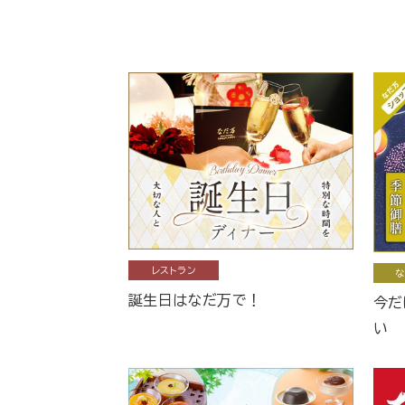
レストラン
な
誕生日はなだ万で！
今だ
い