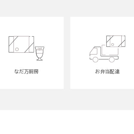
なだ万厨房
お弁当配達