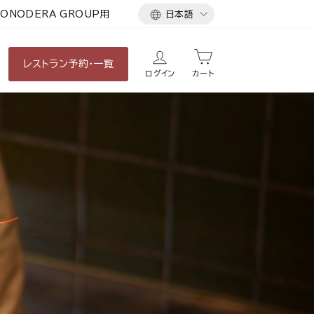
言
ONODERA GROUP用
日本語
語
レストラン
予約・一覧
ログイン
カート