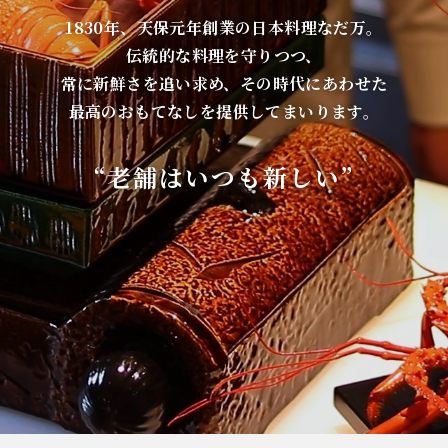
1830年、天保元年創業の日本料理なだ万。
伝統的な料理を守りつつ、
常に新鮮さを追い求め、その時代にあわせた
最高のおもてなしを提供してまいります。
“老舗はいつも新しい”