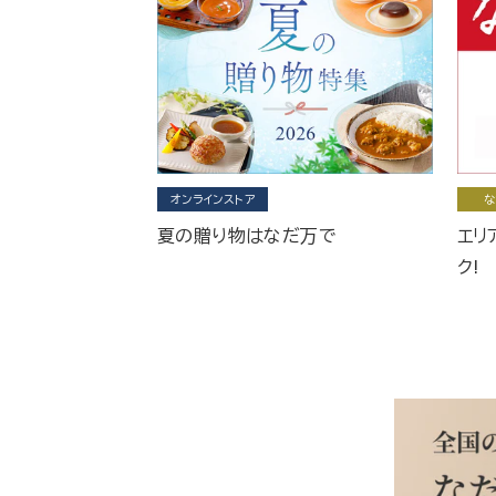
オンラインストア
な
夏の贈り物はなだ万で
エリ
ク!