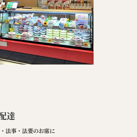
配達
楽・法事・法要のお席に