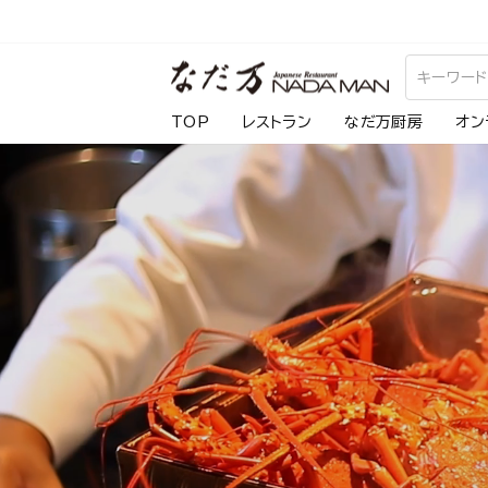
ス
キ
な
ッ
プ
だ
TOP
レストラン
なだ万厨房
オン
し
万
て
コ
ン
テ
ン
ツ
に
移
動
す
る