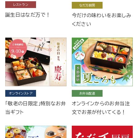
レストラン
なだ万厨房
誕生日はなだ万で！
今だけの味わいをお楽しみ
ください
オンラインストア
お弁当配達
「敬老の日限定」特別なお弁
オンラインからのお弁当注
当ギフト
文でお茶が付いてくる！