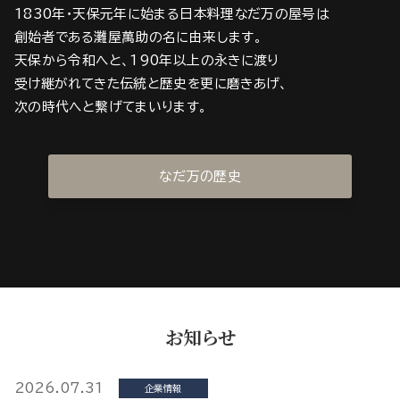
1830年・天保元年に始まる日本料理なだ万の屋号は
創始者である灘屋萬助の名に由来します。
天保から令和へと、190年以上の永きに渡り
受け継がれてきた伝統と歴史を更に磨きあげ、
次の時代へと繋げてまいります。
なだ万の歴史
お知らせ
2026.07.31
企業情報