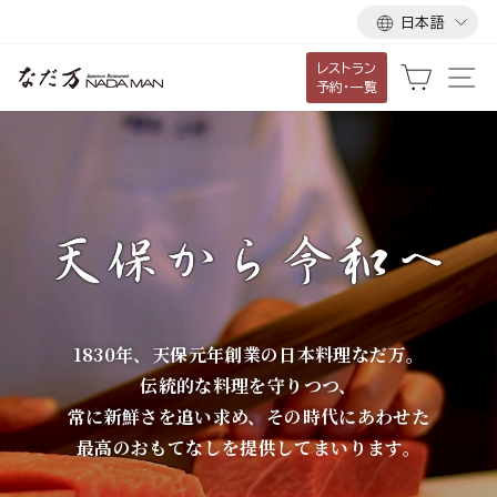
言
ス
日本語
語
キ
レストラン
ッ
な
カート
サ
予約・一覧
プ
だ
し
て
万
コ
ン
テ
ン
ツ
に
1830年、天保元年創業の日本料理なだ万。
移
伝統的な料理を守りつつ、
動
常に新鮮さを追い求め、その時代にあわせた
す
最高のおもてなしを提供してまいります。
る