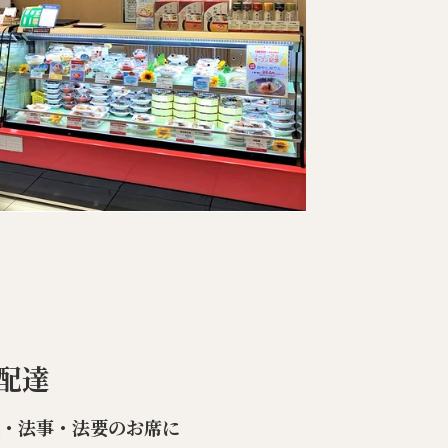
配達
楽・法事・法要のお席に