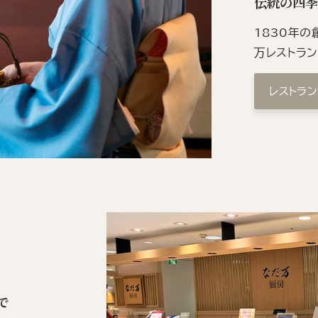
伝統の四
1830年
万レストラ
レストラ
で