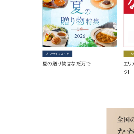
オンラインストア
な
夏の贈り物はなだ万で
エリ
ク!