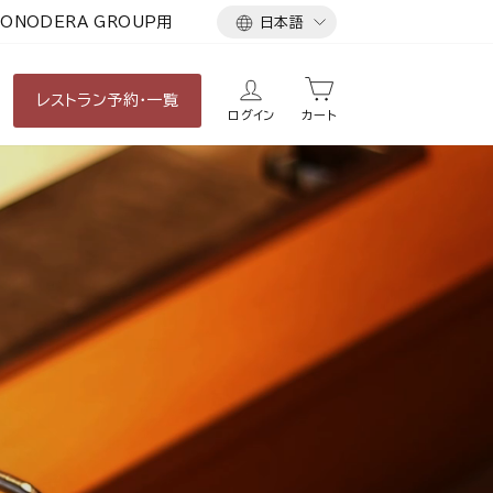
言
ONODERA GROUP用
日本語
語
レストラン
予約・一覧
ログイン
カート