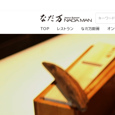
ス
キ
な
ッ
プ
だ
TOP
レストラン
なだ万厨房
オン
し
万
て
コ
ン
テ
ン
ツ
に
移
動
す
る