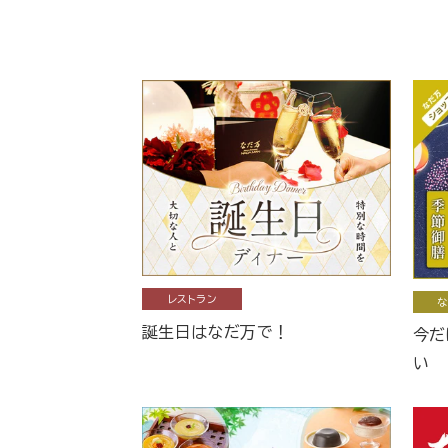
レストラン
な
誕生日はなだ万で！
今だ
い