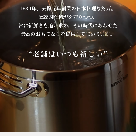
1830年、天保元年創業の日本料理なだ万。
伝統的な料理を守りつつ、
常に新鮮さを追い求め、その時代にあわせた
最高のおもてなしを提供してまいります。
“老舗はいつも新しい”