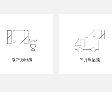
なだ万厨房
お弁当配達