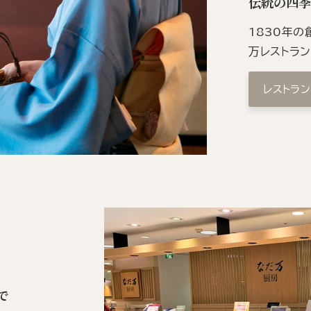
伝統の四
1830年
万レストラ
レストラ
で