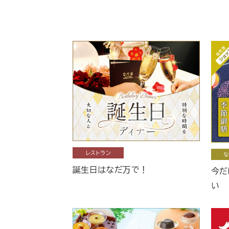
レストラン
な
誕生日はなだ万で！
今だ
い