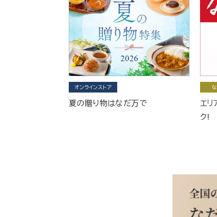
オンラインストア
な
夏の贈り物はなだ万で
エリ
ク!