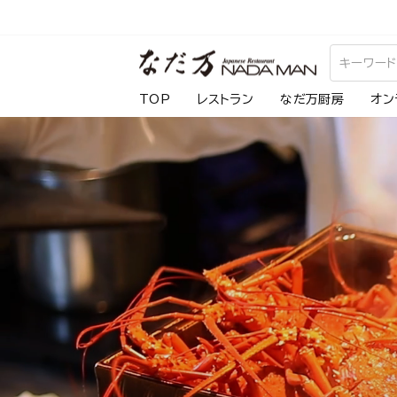
ス
キ
な
ッ
プ
だ
TOP
レストラン
なだ万厨房
オン
し
万
て
コ
ン
テ
ン
ツ
に
移
動
す
る