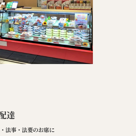
配達
楽・法事・法要のお席に