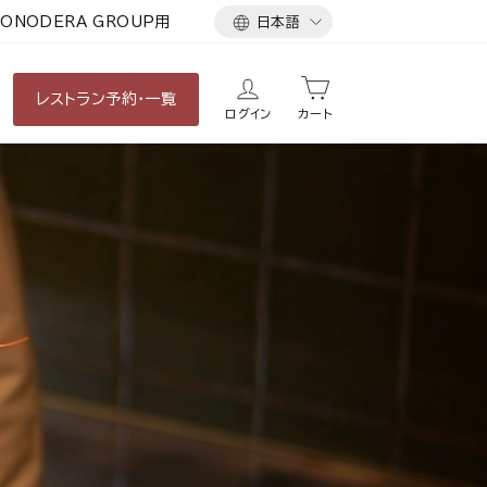
言
ONODERA GROUP用
日本語
語
レストラン
予約・一覧
ログイン
カート