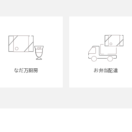
なだ万厨房
お弁当配達