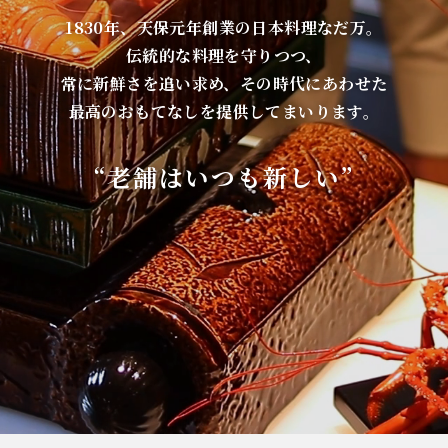
1830年、天保元年創業の日本料理なだ万。
伝統的な料理を守りつつ、
常に新鮮さを追い求め、その時代にあわせた
最高のおもてなしを提供してまいります。
“老舗はいつも新しい”