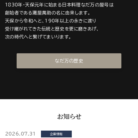
1830年・天保元年に始まる日本料理なだ万の屋号は
創始者である灘屋萬助の名に由来します。
天保から令和へと、190年以上の永きに渡り
受け継がれてきた伝統と歴史を更に磨きあげ、
次の時代へと繋げてまいります。
なだ万の歴史
お知らせ
2026.07.31
企業情報