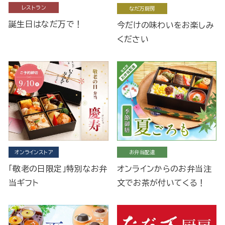
レストラン
なだ万厨房
誕生日はなだ万で！
今だけの味わいをお楽しみ
ください
オンラインストア
お弁当配達
「敬老の日限定」特別なお弁
オンラインからのお弁当注
当ギフト
文でお茶が付いてくる！