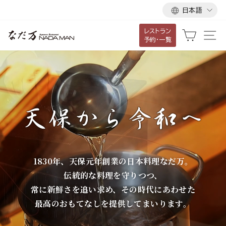
言
ス
日本語
語
キ
レストラン
ッ
な
カート
サ
予約・一覧
プ
だ
し
て
万
コ
ン
テ
ン
ツ
に
1830年、天保元年創業の日本料理なだ万。
移
伝統的な料理を守りつつ、
動
常に新鮮さを追い求め、その時代にあわせた
す
最高のおもてなしを提供してまいります。
る