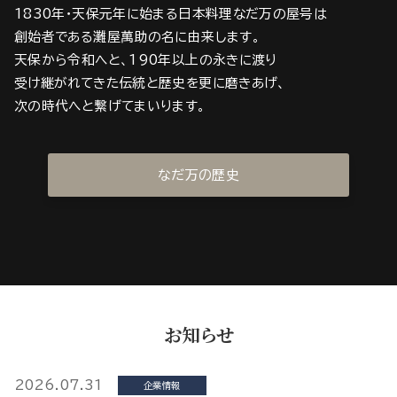
1830年・天保元年に始まる日本料理なだ万の屋号は
創始者である灘屋萬助の名に由来します。
天保から令和へと、190年以上の永きに渡り
受け継がれてきた伝統と歴史を更に磨きあげ、
次の時代へと繋げてまいります。
なだ万の歴史
お知らせ
2026.07.31
企業情報