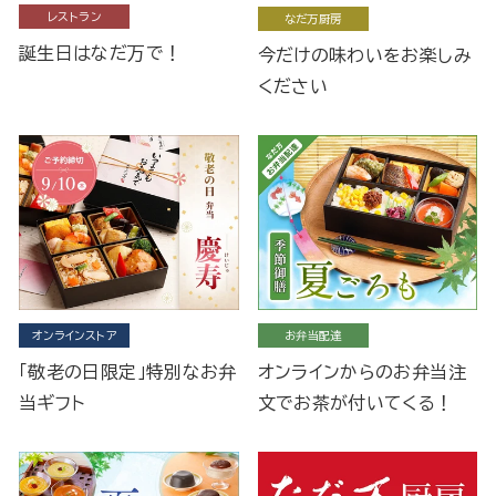
レストラン
なだ万厨房
誕生日はなだ万で！
今だけの味わいをお楽しみ
ください
オンラインストア
お弁当配達
「敬老の日限定」特別なお弁
オンラインからのお弁当注
当ギフト
文でお茶が付いてくる！