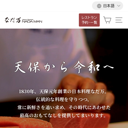
言
ス
日本語
語
キ
レストラン
ッ
な
カート
サ
予約・一覧
プ
だ
し
て
万
コ
ン
テ
ン
ツ
に
1830年、天保元年創業の日本料理なだ万。
移
伝統的な料理を守りつつ、
動
常に新鮮さを追い求め、その時代にあわせた
す
最高のおもてなしを提供してまいります。
る