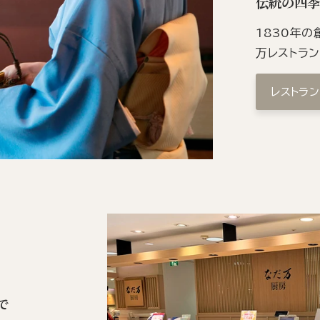
伝統の四
1830年
万レストラ
レストラ
で