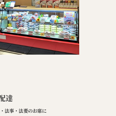
配達
楽・法事・法要のお席に