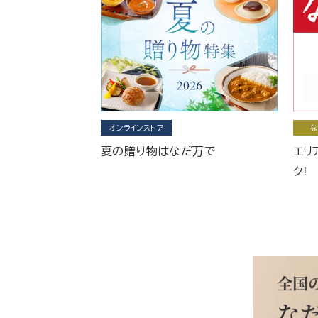
オンラインストア
な
夏の贈り物はなだ万で
エリ
ク!