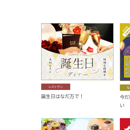
レストラン
な
誕生日はなだ万で！
今だ
い