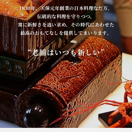
1830年、天保元年創業の日本料理なだ万。
伝統的な料理を守りつつ、
常に新鮮さを追い求め、その時代にあわせた
最高のおもてなしを提供してまいります。
“老舗はいつも新しい”