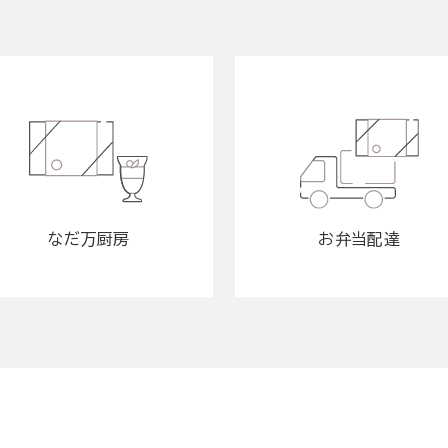
なだ万厨房
お弁当配達