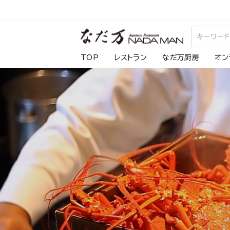
ス
キ
な
ッ
プ
だ
TOP
レストラン
なだ万厨房
オン
し
万
て
コ
ン
テ
ン
ツ
に
移
動
す
る