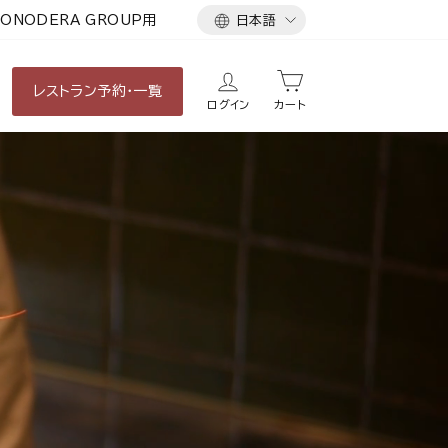
言
ONODERA GROUP用
日本語
語
レストラン
予約・一覧
ログイン
カート