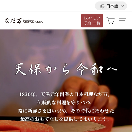
言
ス
日本語
語
キ
レストラン
ッ
な
カート
サ
予約・一覧
プ
だ
し
て
万
コ
ン
テ
ン
ツ
に
1830年、天保元年創業の日本料理なだ万。
移
伝統的な料理を守りつつ、
動
常に新鮮さを追い求め、その時代にあわせた
す
最高のおもてなしを提供してまいります。
る