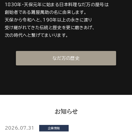
1830年・天保元年に始まる日本料理なだ万の屋号は
創始者である灘屋萬助の名に由来します。
天保から令和へと、190年以上の永きに渡り
受け継がれてきた伝統と歴史を更に磨きあげ、
次の時代へと繋げてまいります。
なだ万の歴史
お知らせ
2026.07.31
企業情報