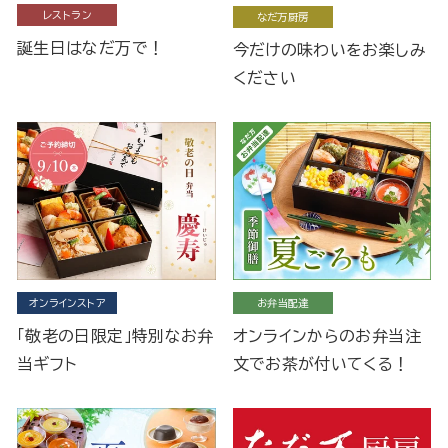
レストラン
なだ万厨房
誕生日はなだ万で！
今だけの味わいをお楽しみ
ください
オンラインストア
お弁当配達
「敬老の日限定」特別なお弁
オンラインからのお弁当注
当ギフト
文でお茶が付いてくる！