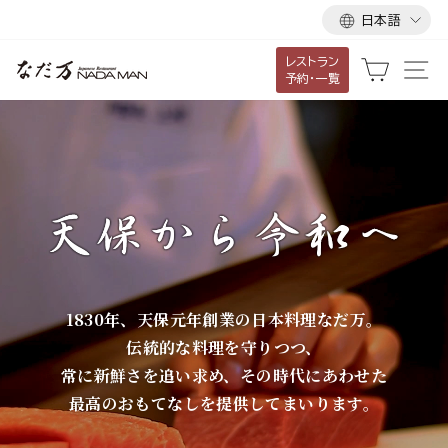
言
ス
日本語
語
キ
レストラン
ッ
な
カート
サ
予約・一覧
プ
だ
し
て
万
コ
ン
テ
ン
ツ
に
1830年、天保元年創業の日本料理なだ万。
移
伝統的な料理を守りつつ、
動
常に新鮮さを追い求め、その時代にあわせた
す
最高のおもてなしを提供してまいります。
る