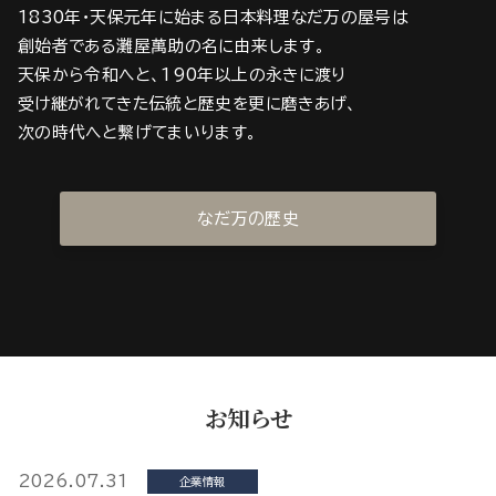
1830年・天保元年に始まる日本料理なだ万の屋号は
創始者である灘屋萬助の名に由来します。
天保から令和へと、190年以上の永きに渡り
受け継がれてきた伝統と歴史を更に磨きあげ、
次の時代へと繋げてまいります。
なだ万の歴史
お知らせ
2026.07.31
企業情報