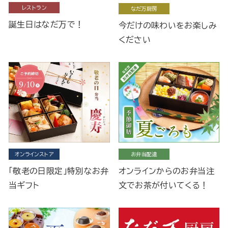
レストラン
なだ万厨房
誕生日はなだ万で！
今だけの味わいをお楽しみ
ください
オンラインストア
お弁当配達
「敬老の日限定」特別なお弁
オンラインからのお弁当注
当ギフト
文でお茶が付いてくる！