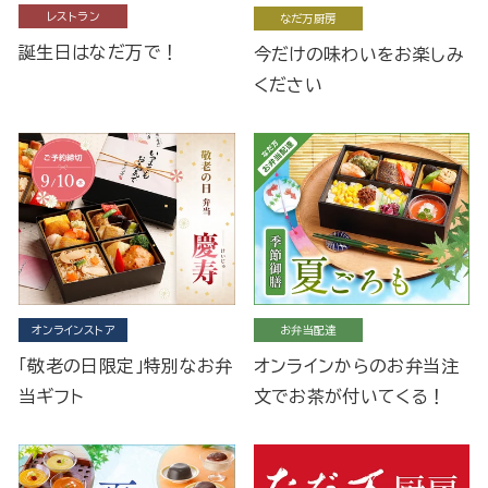
レストラン
なだ万厨房
誕生日はなだ万で！
今だけの味わいをお楽しみ
ください
オンラインストア
お弁当配達
「敬老の日限定」特別なお弁
オンラインからのお弁当注
当ギフト
文でお茶が付いてくる！