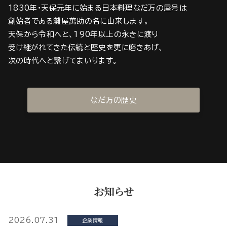
1830年・天保元年に始まる日本料理なだ万の屋号は
創始者である灘屋萬助の名に由来します。
天保から令和へと、190年以上の永きに渡り
受け継がれてきた伝統と歴史を更に磨きあげ、
次の時代へと繋げてまいります。
なだ万の歴史
お知らせ
2026.07.31
企業情報