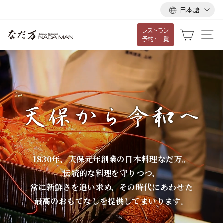
言
ス
日本語
語
キ
レストラン
ッ
な
カート
サ
予約・一覧
プ
だ
し
て
万
コ
ン
テ
ン
ツ
に
1830年、天保元年創業の日本料理なだ万。
移
伝統的な料理を守りつつ、
動
常に新鮮さを追い求め、その時代にあわせた
す
最高のおもてなしを提供してまいります。
る