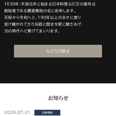
1830年・天保元年に始まる日本料理なだ万の屋号は
創始者である灘屋萬助の名に由来します。
天保から令和へと、190年以上の永きに渡り
受け継がれてきた伝統と歴史を更に磨きあげ、
次の時代へと繋げてまいります。
なだ万の歴史
お知らせ
2026.07.31
企業情報