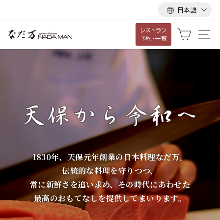
言
ス
日本語
語
キ
レストラン
ッ
な
カート
サ
予約・一覧
プ
だ
し
て
万
コ
ン
テ
ン
ツ
に
1830年、天保元年創業の日本料理なだ万。
移
伝統的な料理を守りつつ、
動
常に新鮮さを追い求め、その時代にあわせた
す
最高のおもてなしを提供してまいります。
る