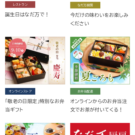
レストラン
なだ万厨房
誕生日はなだ万で！
今だけの味わいをお楽しみ
ください
オンラインストア
お弁当配達
「敬老の日限定」特別なお弁
オンラインからのお弁当注
当ギフト
文でお茶が付いてくる！