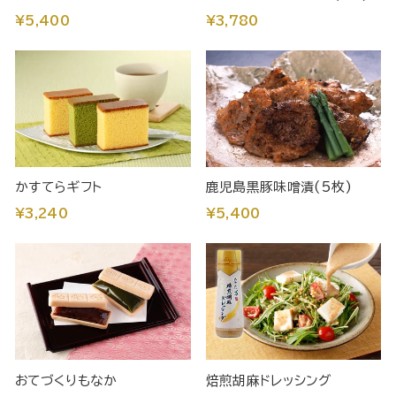
¥5,400
¥3,780
かすてらギフト
鹿児島黒豚味噌漬(5枚)
¥3,240
¥5,400
おてづくりもなか
焙煎胡麻ドレッシング