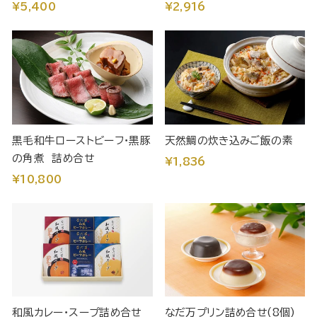
¥5,400
¥2,916
黒毛和牛ローストビーフ・黒豚
天然鯛の炊き込みご飯の素
の角煮 詰め合せ
¥1,836
¥10,800
和風カレー・スープ詰め合せ
なだ万プリン詰め合せ(8個)