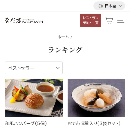
言
ス
日本語
語
キ
レストラン
ッ
カート
サ
予約・一覧
プ
し
ホーム
/
て
ランキング
コ
ン
テ
並
べ
ン
替
ツ
え
に
移
動
す
る
和風ハンバーグ(5個)
おでん 8種入り(3袋セット)