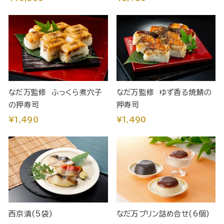
なだ万監修 ふっくら煮穴子
なだ万監修 ゆず香る焼鯖の
の押寿司
押寿司
¥1,490
¥1,490
西京漬(5袋)
なだ万プリン詰め合せ(6個)