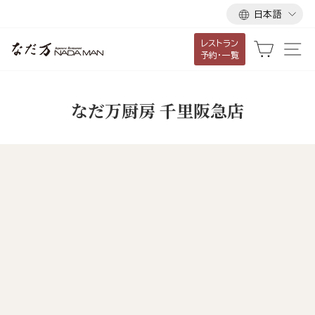
言
ス
日本語
語
キ
レストラン
ッ
カート
サ
予約・一覧
プ
し
て
なだ万厨房 千里阪急店
コ
ン
テ
ン
ツ
に
移
動
す
る